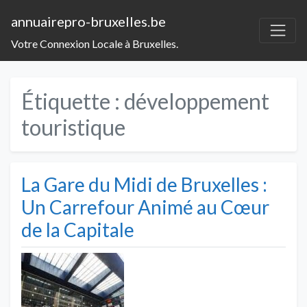
annuairepro-bruxelles.be
Votre Connexion Locale à Bruxelles.
Étiquette :
développement
touristique
La Gare du Midi de Bruxelles :
Un Carrefour Animé au Cœur
de la Capitale