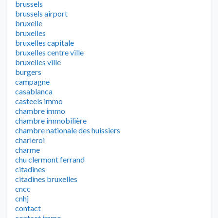
brussels
brussels airport
bruxelle
bruxelles
bruxelles capitale
bruxelles centre ville
bruxelles ville
burgers
campagne
casablanca
casteels immo
chambre immo
chambre immobilière
chambre nationale des huissiers
charleroi
charme
chu clermont ferrand
citadines
citadines bruxelles
cncc
cnhj
contact
contact immo