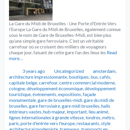
La Gare du Midi de Bruxelles : Une Porte d’Entrée Vers
l’Europe La Gare du Midi de Bruxelles, également connue
sous le nom de Gare de Bruxelles-Midi, est bien plus
qu’une simple gare ferroviaire. C’est un véritable
carrefour où se croisent des milliers de voyageurs
chaque jour, faisant de cette gare l’un des lieux les
Read
more…
Publié
Catégories
Tags
3 years ago
Uncategorized
amsterdam
,
architecture impressionnante
,
boutiques
,
bus
,
cafés
,
capitale belge
,
carrefour
,
centre commercial moderne
,
cologne
,
développement économique
,
développement
touristique
,
événements
,
expositions
,
façade
monumentale
,
gare de bruxelles-midi
,
gare du midi de
bruxelles
,
gare ferroviaire
,
gare midi bruxelles
,
halls
intérieurs vastes
,
hub majeur
,
important
,
lieu animé
,
lignes internationales à grande vitesse
,
londres
,
métro
,
paris
,
porte d'entrée vers l'europe
,
restaurants
,
style
architectural moderniste
,
tramways
,
transports en