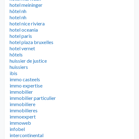
hotel meininger
hôtel nh
hotel nh
hotel nice riviera
hotel oceania
hotel paris
hotel plaza bruxelles
hotel vernet
hôtels
huissier de justice
huissiers
ibis
immo casteels
immo expertise
immobilier
immobilier particulier
immobiliere
immobilieres
immoexpert
immoweb
infobel
intercontinental