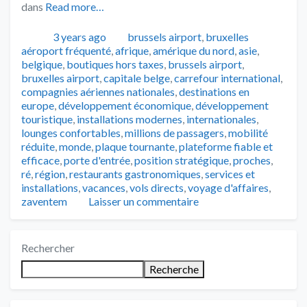
dans
Read more…
Publié
Catégories
Tags
3 years ago
brussels airport
,
bruxelles
aéroport fréquenté
,
afrique
,
amérique du nord
,
asie
,
belgique
,
boutiques hors taxes
,
brussels airport
,
bruxelles airport
,
capitale belge
,
carrefour international
,
compagnies aériennes nationales
,
destinations en
europe
,
développement économique
,
développement
touristique
,
installations modernes
,
internationales
,
lounges confortables
,
millions de passagers
,
mobilité
réduite
,
monde
,
plaque tournante
,
plateforme fiable et
efficace
,
porte d'entrée
,
position stratégique
,
proches
,
ré
,
région
,
restaurants gastronomiques
,
services et
installations
,
vacances
,
vols directs
,
voyage d'affaires
,
zaventem
Laisser un commentaire
Rechercher
Recherche