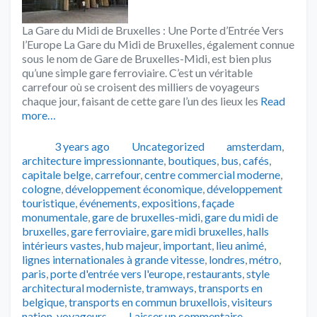
La Gare du Midi de Bruxelles : Une Porte d’Entrée Vers
l’Europe La Gare du Midi de Bruxelles, également connue
sous le nom de Gare de Bruxelles-Midi, est bien plus
qu’une simple gare ferroviaire. C’est un véritable
carrefour où se croisent des milliers de voyageurs
chaque jour, faisant de cette gare l’un des lieux les
Read
more…
Publié
Catégories
Tags
3 years ago
Uncategorized
amsterdam
,
architecture impressionnante
,
boutiques
,
bus
,
cafés
,
capitale belge
,
carrefour
,
centre commercial moderne
,
cologne
,
développement économique
,
développement
touristique
,
événements
,
expositions
,
façade
monumentale
,
gare de bruxelles-midi
,
gare du midi de
bruxelles
,
gare ferroviaire
,
gare midi bruxelles
,
halls
intérieurs vastes
,
hub majeur
,
important
,
lieu animé
,
lignes internationales à grande vitesse
,
londres
,
métro
,
paris
,
porte d'entrée vers l'europe
,
restaurants
,
style
architectural moderniste
,
tramways
,
transports en
belgique
,
transports en commun bruxellois
,
visiteurs
nation
,
voyageurs
Laisser un commentaire