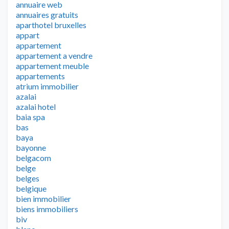
annuaire web
annuaires gratuits
aparthotel bruxelles
appart
appartement
appartement a vendre
appartement meuble
appartements
atrium immobilier
azalai
azalai hotel
baia spa
bas
baya
bayonne
belgacom
belge
belges
belgique
bien immobilier
biens immobiliers
biv