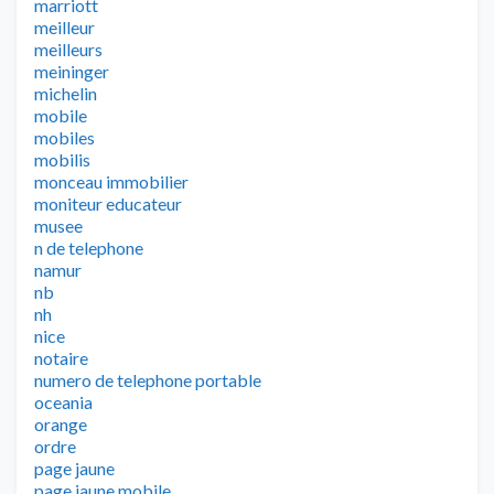
marriott
meilleur
meilleurs
meininger
michelin
mobile
mobiles
mobilis
monceau immobilier
moniteur educateur
musee
n de telephone
namur
nb
nh
nice
notaire
numero de telephone portable
oceania
orange
ordre
page jaune
page jaune mobile