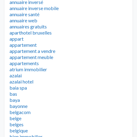
annuaire inversé
annuaire inverse mobile
annuaire santé
annuaire web
annuaires gratuits
aparthotel bruxelles
appart
appartement
appartement a vendre
appartement meuble
appartements
atrium immobilier
azalai
azalai hotel
baia spa
bas
baya
bayonne
belgacom
belge
belges
belgique
bien immobilier