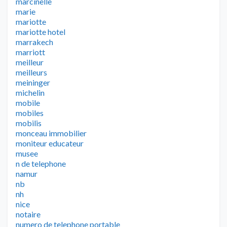
marcinelle
marie
mariotte
mariotte hotel
marrakech
marriott
meilleur
meilleurs
meininger
michelin
mobile
mobiles
mobilis
monceau immobilier
moniteur educateur
musee
n de telephone
namur
nb
nh
nice
notaire
numero de telephone portable