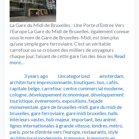
La Gare du Midi de Bruxelles : Une Porte d’Entrée Vers
l’Europe La Gare du Midi de Bruxelles, également connue
sous le nom de Gare de Bruxelles-Midi, est bien plus
qu’une simple gare ferroviaire. C’est un véritable
carrefour où se croisent des milliers de voyageurs
chaque jour, faisant de cette gare l’un des lieux les
Read
more…
Publié
Catégories
Tags
3 years ago
Uncategorized
amsterdam
,
architecture impressionnante
,
boutiques
,
bus
,
cafés
,
capitale belge
,
carrefour
,
centre commercial moderne
,
cologne
,
développement économique
,
développement
touristique
,
événements
,
expositions
,
façade
monumentale
,
gare de bruxelles-midi
,
gare du midi de
bruxelles
,
gare ferroviaire
,
gare midi bruxelles
,
halls
intérieurs vastes
,
hub majeur
,
important
,
lieu animé
,
lignes internationales à grande vitesse
,
londres
,
métro
,
paris
,
porte d'entrée vers l'europe
,
restaurants
,
style
architectural moderniste
,
tramways
,
transports en