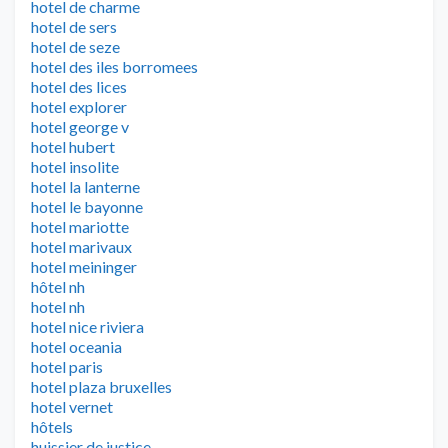
hotel de charme
hotel de sers
hotel de seze
hotel des iles borromees
hotel des lices
hotel explorer
hotel george v
hotel hubert
hotel insolite
hotel la lanterne
hotel le bayonne
hotel mariotte
hotel marivaux
hotel meininger
hôtel nh
hotel nh
hotel nice riviera
hotel oceania
hotel paris
hotel plaza bruxelles
hotel vernet
hôtels
huissier de justice