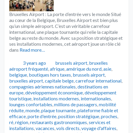
Bruxelles Airport : La porte d’entrée vers le monde Situé
au cœur de la Belgique, Bruxelles Airport est bien plus
qu’un simple aéroport. C’est un véritable carrefour
international, une plaque tournante qui relie la capitale
belge au reste du monde. Avec sa position stratégique et
ses installations modernes, cet aéroport joue un rôle clé
dans
Read more…
Publié
Catégories
Tags
3 years ago
brussels airport
,
bruxelles
aéroport fréquenté
,
afrique
,
amérique du nord
,
asie
,
belgique
,
boutiques hors taxes
,
brussels airport
,
bruxelles airport
,
capitale belge
,
carrefour international
,
compagnies aériennes nationales
,
destinations en
europe
,
développement économique
,
développement
touristique
,
installations modernes
,
internationales
,
lounges confortables
,
millions de passagers
,
mobilité
réduite
,
monde
,
plaque tournante
,
plateforme fiable et
efficace
,
porte d'entrée
,
position stratégique
,
proches
,
ré
,
région
,
restaurants gastronomiques
,
services et
installations
,
vacances
,
vols directs
,
voyage d'affaires
,