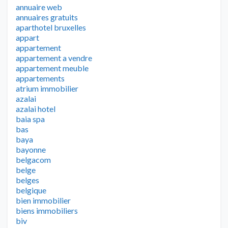
annuaire web
annuaires gratuits
aparthotel bruxelles
appart
appartement
appartement a vendre
appartement meuble
appartements
atrium immobilier
azalai
azalai hotel
baia spa
bas
baya
bayonne
belgacom
belge
belges
belgique
bien immobilier
biens immobiliers
biv