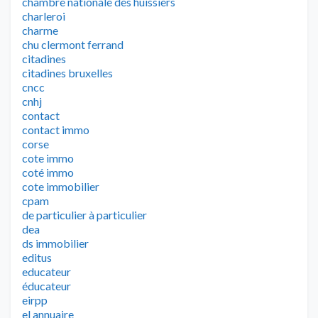
chambre nationale des huissiers
charleroi
charme
chu clermont ferrand
citadines
citadines bruxelles
cncc
cnhj
contact
contact immo
corse
cote immo
coté immo
cote immobilier
cpam
de particulier à particulier
dea
ds immobilier
editus
educateur
éducateur
eirpp
el annuaire