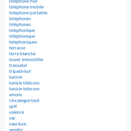
telephone fixe
telephone mobile
telephone portable
telephones
téléphones
telephonique
téléphonique
telephoniques
terrasse
terre blanche
tower immobilier
transatel
tripadvisor
tunisie
tunisie télécom
tunisie telecom
umons
Uncategorized
uplf
valence
var
vaucluse
vendre