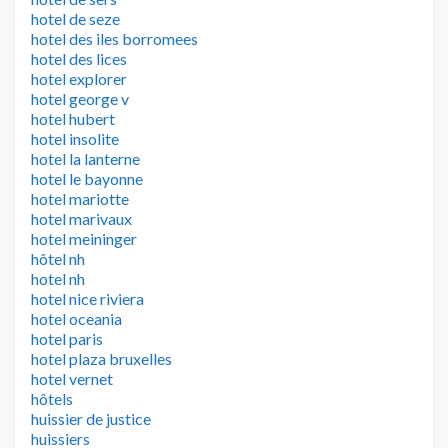
hotel de seze
hotel des iles borromees
hotel des lices
hotel explorer
hotel george v
hotel hubert
hotel insolite
hotel la lanterne
hotel le bayonne
hotel mariotte
hotel marivaux
hotel meininger
hôtel nh
hotel nh
hotel nice riviera
hotel oceania
hotel paris
hotel plaza bruxelles
hotel vernet
hôtels
huissier de justice
huissiers