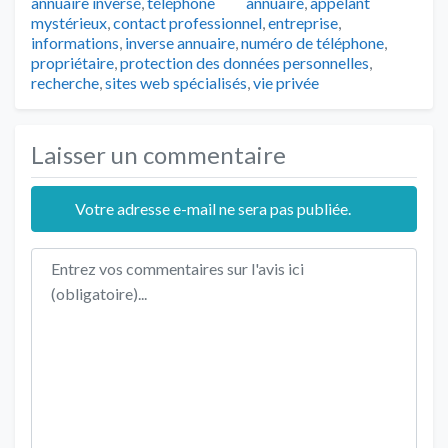
Tags
annuaire inversé
,
téléphone
annuaire
,
appelant
mystérieux
,
contact professionnel
,
entreprise
,
informations
,
inverse annuaire
,
numéro de téléphone
,
propriétaire
,
protection des données personnelles
,
recherche
,
sites web spécialisés
,
vie privée
Laisser un commentaire
Votre adresse e-mail ne sera pas publiée.
Texte de l'avis