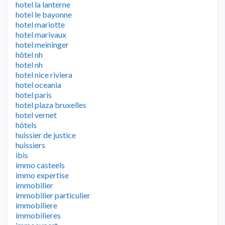
hotel la lanterne
hotel le bayonne
hotel mariotte
hotel marivaux
hotel meininger
hôtel nh
hotel nh
hotel nice riviera
hotel oceania
hotel paris
hotel plaza bruxelles
hotel vernet
hôtels
huissier de justice
huissiers
ibis
immo casteels
immo expertise
immobilier
immobilier particulier
immobiliere
immobilieres