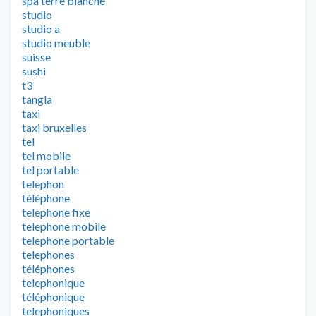
spa terre blanche
studio
studio a
studio meuble
suisse
sushi
t3
tangla
taxi
taxi bruxelles
tel
tel mobile
tel portable
telephon
téléphone
telephone fixe
telephone mobile
telephone portable
telephones
téléphones
telephonique
téléphonique
telephoniques