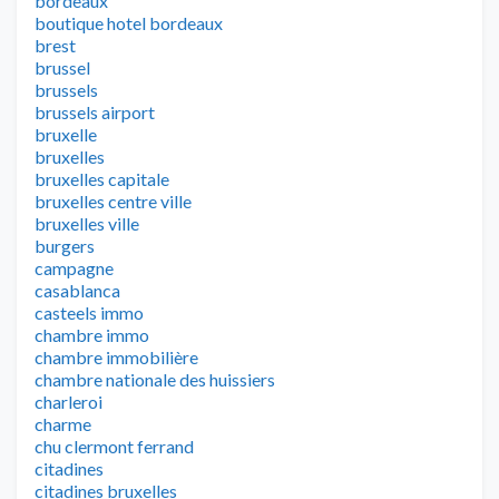
bordeaux
boutique hotel bordeaux
brest
brussel
brussels
brussels airport
bruxelle
bruxelles
bruxelles capitale
bruxelles centre ville
bruxelles ville
burgers
campagne
casablanca
casteels immo
chambre immo
chambre immobilière
chambre nationale des huissiers
charleroi
charme
chu clermont ferrand
citadines
citadines bruxelles