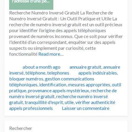
Recherche Numéro Inversé Gratuit La Recherche de
Numéro Inversé Gratuit : Un Outil Pratique et Utile La
recherche de numéro inversé gratuit est un outil précieux
pour identifier l’origine des appels téléphoniques
provenant de numéros inconnus. Que ce soit pour vérifier
l’identité d’un correspondant, enquêter sur des appels
suspects ou simplement par curiosité, cette
fonctionnalité
Read more…
Publié
Catégories
about a month ago
annuaire gratuit
,
annuaire
Tags
inversé
,
téléphone
,
telephones
appels indésirables
,
bloquer numéros
,
gestion communications
téléphoniques
,
identification
,
mesures appropriées
,
outil
pratique
,
provenance appels mystérieux
,
recherche de
numéro inversé gratuit
,
recherche numéro inversé
gratuit
,
tranquillité d'esprit
,
utile
,
vérifier authenticité
appels professionnels
Laisser un commentaire
Rechercher