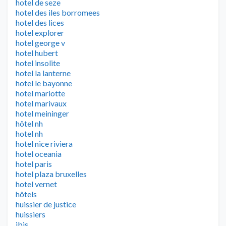
hotel de seze
hotel des iles borromees
hotel des lices
hotel explorer
hotel george v
hotel hubert
hotel insolite
hotel la lanterne
hotel le bayonne
hotel mariotte
hotel marivaux
hotel meininger
hôtel nh
hotel nh
hotel nice riviera
hotel oceania
hotel paris
hotel plaza bruxelles
hotel vernet
hôtels
huissier de justice
huissiers
ibis