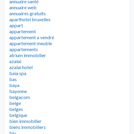
annuaire santé
annuaire web
annuaires gratuits
aparthotel bruxelles
appart
appartement
appartement a vendre
appartement meuble
appartements
atrium immobilier
azalai
azalai hotel
baia spa
bas
baya
bayonne
belgacom
belge
belges
belgique
bien immobilier
biens immobiliers
biv