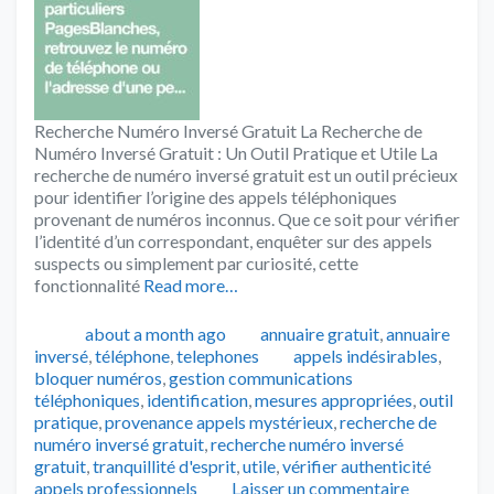
Recherche Numéro Inversé Gratuit La Recherche de
Numéro Inversé Gratuit : Un Outil Pratique et Utile La
recherche de numéro inversé gratuit est un outil précieux
pour identifier l’origine des appels téléphoniques
provenant de numéros inconnus. Que ce soit pour vérifier
l’identité d’un correspondant, enquêter sur des appels
suspects ou simplement par curiosité, cette
fonctionnalité
Read more…
Publié
Catégories
about a month ago
annuaire gratuit
,
annuaire
Tags
inversé
,
téléphone
,
telephones
appels indésirables
,
bloquer numéros
,
gestion communications
téléphoniques
,
identification
,
mesures appropriées
,
outil
pratique
,
provenance appels mystérieux
,
recherche de
numéro inversé gratuit
,
recherche numéro inversé
gratuit
,
tranquillité d'esprit
,
utile
,
vérifier authenticité
appels professionnels
Laisser un commentaire