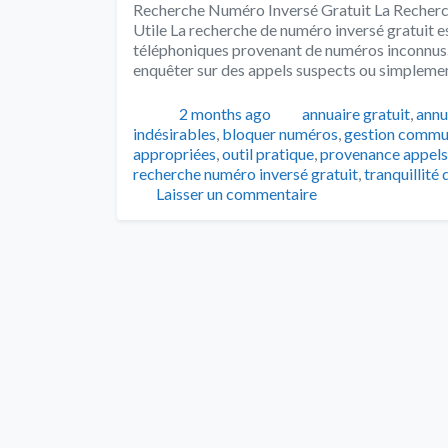
Recherche Numéro Inversé Gratuit La Recherch
Utile La recherche de numéro inversé gratuit est
téléphoniques provenant de numéros inconnus. Q
enquêter sur des appels suspects ou simplement
Publié
Catégories
2 months ago
annuaire gratuit
,
annu
indésirables
,
bloquer numéros
,
gestion commun
appropriées
,
outil pratique
,
provenance appels
recherche numéro inversé gratuit
,
tranquillité 
Laisser un commentaire