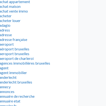
achat appartement
achat maison
achat vente immo
acheter
acheter louer
adagio
adress
adresse
adresse française
aeroport
aéroport bruxelles
aeroport bruxelles
aeroport de charleroi
agences immobilières bruxelles
agent
agent immobilier
anderlecht
anderlecht bruxelles
annecy
annonces
annuaire de recherche
annuaire etat
annuaire fr