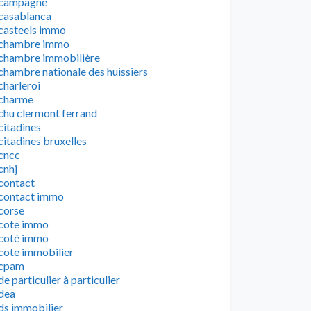
campagne
casablanca
casteels immo
chambre immo
chambre immobilière
chambre nationale des huissiers
charleroi
charme
chu clermont ferrand
citadines
citadines bruxelles
cncc
cnhj
contact
contact immo
corse
cote immo
coté immo
cote immobilier
cpam
de particulier à particulier
dea
ds immobilier