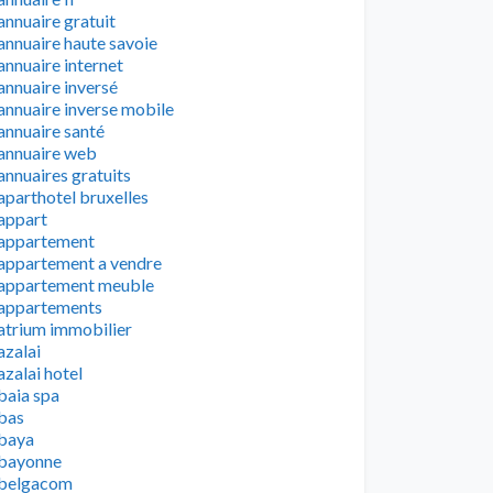
annuaire gratuit
annuaire haute savoie
annuaire internet
annuaire inversé
annuaire inverse mobile
annuaire santé
annuaire web
annuaires gratuits
aparthotel bruxelles
appart
appartement
appartement a vendre
appartement meuble
appartements
atrium immobilier
azalai
azalai hotel
baia spa
bas
baya
bayonne
belgacom