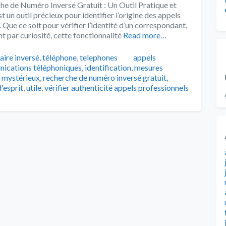
e de Numéro Inversé Gratuit : Un Outil Pratique et
 un outil précieux pour identifier l’origine des appels
ue ce soit pour vérifier l’identité d’un correspondant,
 par curiosité, cette fonctionnalité
Read more…
Tags
aire inversé
,
téléphone
,
telephones
appels
ications téléphoniques
,
identification
,
mesures
 mystérieux
,
recherche de numéro inversé gratuit
,
d'esprit
,
utile
,
vérifier authenticité appels professionnels