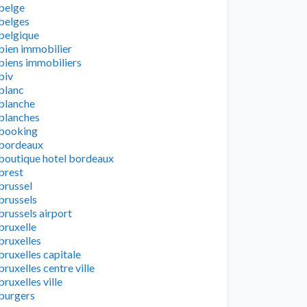
belge
belges
belgique
bien immobilier
biens immobiliers
biv
blanc
blanche
blanches
booking
bordeaux
boutique hotel bordeaux
brest
brussel
brussels
brussels airport
bruxelle
bruxelles
bruxelles capitale
bruxelles centre ville
bruxelles ville
burgers