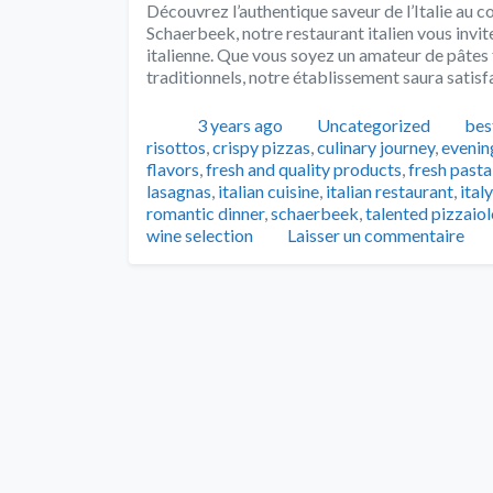
Découvrez l’authentique saveur de l’Italie au 
Schaerbeek, notre restaurant italien vous invite
italienne. Que vous soyez un amateur de pâtes f
traditionnels, notre établissement saura satisfa
Publié
Catégories
Tag
3 years ago
Uncategorized
bes
risottos
,
crispy pizzas
,
culinary journey
,
evenin
flavors
,
fresh and quality products
,
fresh pasta
lasagnas
,
italian cuisine
,
italian restaurant
,
italy
romantic dinner
,
schaerbeek
,
talented pizzaio
wine selection
Laisser un commentaire