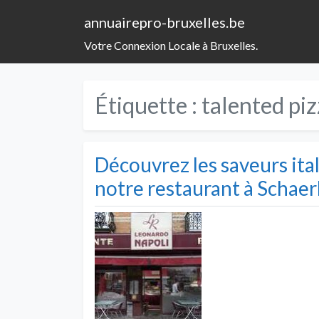
annuairepro-bruxelles.be
Votre Connexion Locale à Bruxelles.
Étiquette :
talented piz
Découvrez les saveurs it
notre restaurant à Schae