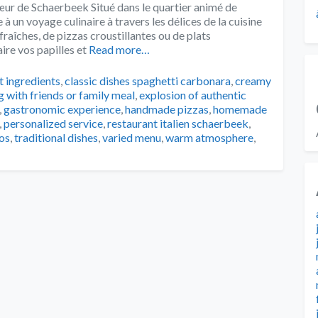
cœur de Schaerbeek Situé dans le quartier animé de
 à un voyage culinaire à travers les délices de la cuisine
raîches, de pizzas croustillantes ou de plats
ire vos papilles et
Read more…
s
t ingredients
,
classic dishes spaghetti carbonara
,
creamy
g with friends or family meal
,
explosion of authentic
,
gastronomic experience
,
handmade pizzas
,
homemade
,
personalized service
,
restaurant italien schaerbeek
,
los
,
traditional dishes
,
varied menu
,
warm atmosphere
,