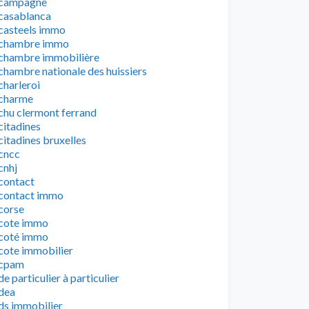
campagne
casablanca
casteels immo
chambre immo
chambre immobilière
chambre nationale des huissiers
charleroi
charme
chu clermont ferrand
citadines
citadines bruxelles
cncc
cnhj
contact
contact immo
corse
cote immo
coté immo
cote immobilier
cpam
de particulier à particulier
dea
ds immobilier