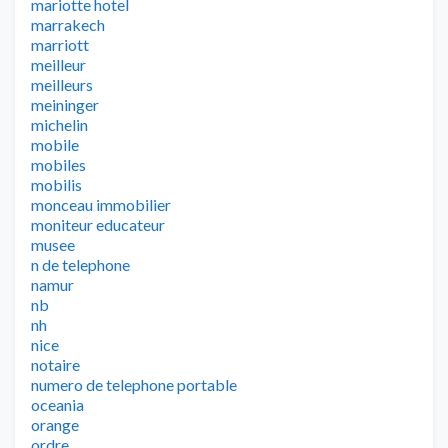
mariotte hotel
marrakech
marriott
meilleur
meilleurs
meininger
michelin
mobile
mobiles
mobilis
monceau immobilier
moniteur educateur
musee
n de telephone
namur
nb
nh
nice
notaire
numero de telephone portable
oceania
orange
ordre