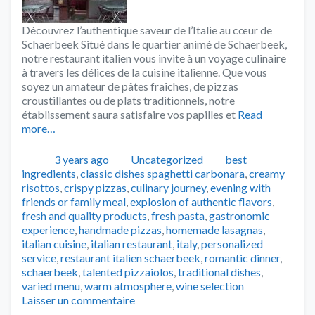
Découvrez l’authentique saveur de l’Italie au cœur de
Schaerbeek Situé dans le quartier animé de Schaerbeek,
notre restaurant italien vous invite à un voyage culinaire
à travers les délices de la cuisine italienne. Que vous
soyez un amateur de pâtes fraîches, de pizzas
croustillantes ou de plats traditionnels, notre
établissement saura satisfaire vos papilles et
Read
more…
Publié
Catégories
Tags
3 years ago
Uncategorized
best
ingredients
,
classic dishes spaghetti carbonara
,
creamy
risottos
,
crispy pizzas
,
culinary journey
,
evening with
friends or family meal
,
explosion of authentic flavors
,
fresh and quality products
,
fresh pasta
,
gastronomic
experience
,
handmade pizzas
,
homemade lasagnas
,
italian cuisine
,
italian restaurant
,
italy
,
personalized
service
,
restaurant italien schaerbeek
,
romantic dinner
,
schaerbeek
,
talented pizzaiolos
,
traditional dishes
,
varied menu
,
warm atmosphere
,
wine selection
Laisser un commentaire