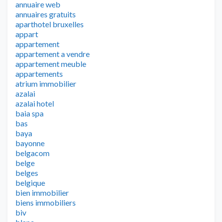
annuaire web
annuaires gratuits
aparthotel bruxelles
appart
appartement
appartement a vendre
appartement meuble
appartements
atrium immobilier
azalai
azalai hotel
baia spa
bas
baya
bayonne
belgacom
belge
belges
belgique
bien immobilier
biens immobiliers
biv