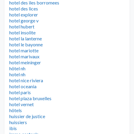
hotel des iles borromees
hotel des lices
hotel explorer
hotel george v
hotel hubert
hotel insolite
hotel la lanterne
hotel le bayonne
hotel mariotte
hotel marivaux
hotel meininger
hôtel nh
hotel nh
hotel nice riviera
hotel oceania
hotel paris
hotel plaza bruxelles
hotel vernet
hôtels
huissier de justice
huissiers
ibis