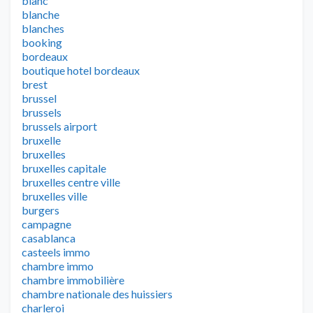
blanc
blanche
blanches
booking
bordeaux
boutique hotel bordeaux
brest
brussel
brussels
brussels airport
bruxelle
bruxelles
bruxelles capitale
bruxelles centre ville
bruxelles ville
burgers
campagne
casablanca
casteels immo
chambre immo
chambre immobilière
chambre nationale des huissiers
charleroi