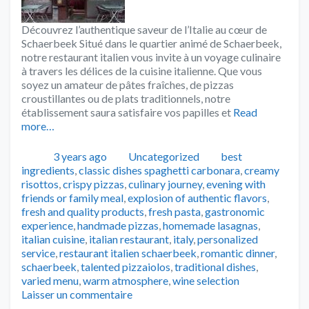
Découvrez l’authentique saveur de l’Italie au cœur de
Schaerbeek Situé dans le quartier animé de Schaerbeek,
notre restaurant italien vous invite à un voyage culinaire
à travers les délices de la cuisine italienne. Que vous
soyez un amateur de pâtes fraîches, de pizzas
croustillantes ou de plats traditionnels, notre
établissement saura satisfaire vos papilles et
Read
more…
Publié
Catégories
Tags
3 years ago
Uncategorized
best
ingredients
,
classic dishes spaghetti carbonara
,
creamy
risottos
,
crispy pizzas
,
culinary journey
,
evening with
friends or family meal
,
explosion of authentic flavors
,
fresh and quality products
,
fresh pasta
,
gastronomic
experience
,
handmade pizzas
,
homemade lasagnas
,
italian cuisine
,
italian restaurant
,
italy
,
personalized
service
,
restaurant italien schaerbeek
,
romantic dinner
,
schaerbeek
,
talented pizzaiolos
,
traditional dishes
,
varied menu
,
warm atmosphere
,
wine selection
Laisser un commentaire