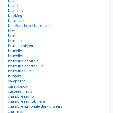
blanc
blanche
blanches
booking
bordeaux
boutique hotel bordeaux
brest
brussel
brussels
brussels airport
bruxelle
bruxelles
bruxelles capitale
bruxelles centre ville
bruxelles ville
burgers
campagne
casablanca
casteels immo
chambre immo
chambre immobilière
chambre nationale des huissiers
charleroi