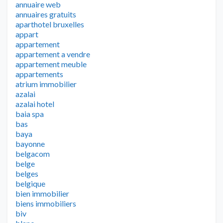
annuaire web
annuaires gratuits
aparthotel bruxelles
appart
appartement
appartement a vendre
appartement meuble
appartements
atrium immobilier
azalai
azalai hotel
baia spa
bas
baya
bayonne
belgacom
belge
belges
belgique
bien immobilier
biens immobiliers
biv