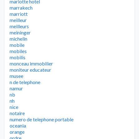
mariotte hotel
marrakech
marriott
meilleur
meilleurs
meininger
michelin
mobile
mobiles
mobilis
monceau immobilier
moniteur educateur
musee
n de telephone
namur
nb
nh
nice
notaire
numero de telephone portable
oceania
orange
ordre