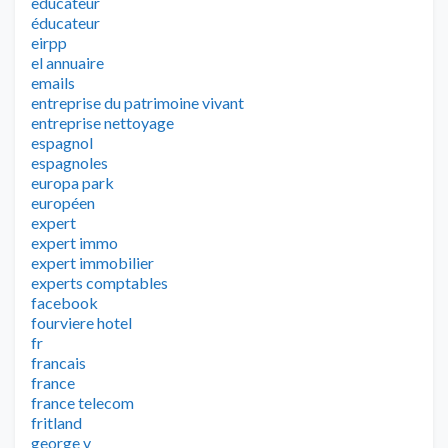
educateur
éducateur
eirpp
el annuaire
emails
entreprise du patrimoine vivant
entreprise nettoyage
espagnol
espagnoles
europa park
européen
expert
expert immo
expert immobilier
experts comptables
facebook
fourviere hotel
fr
francais
france
france telecom
fritland
george v