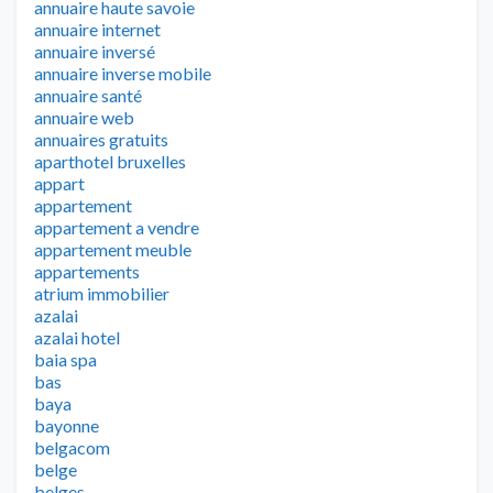
annuaire haute savoie
annuaire internet
annuaire inversé
annuaire inverse mobile
annuaire santé
annuaire web
annuaires gratuits
aparthotel bruxelles
appart
appartement
appartement a vendre
appartement meuble
appartements
atrium immobilier
azalai
azalai hotel
baia spa
bas
baya
bayonne
belgacom
belge
belges