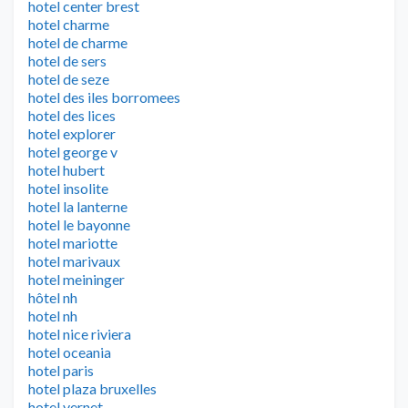
hotel center brest
hotel charme
hotel de charme
hotel de sers
hotel de seze
hotel des iles borromees
hotel des lices
hotel explorer
hotel george v
hotel hubert
hotel insolite
hotel la lanterne
hotel le bayonne
hotel mariotte
hotel marivaux
hotel meininger
hôtel nh
hotel nh
hotel nice riviera
hotel oceania
hotel paris
hotel plaza bruxelles
hotel vernet