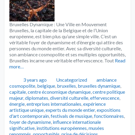
Bruxelles Dynamique : Une Ville en Mouvement
Bruxelles, la capitale de la Belgique et de l’Union
européenne, est bien plus qu’une simple ville. C’est un
véritable foyer de dynamisme et d’énergie qui attire des
personnes du monde entier. Avec sa diversité culturelle,
son ambiance cosmopolite et ses multiples opportunités,
Bruxelles incarne une véritable effervescence. Tout
Read
more…
Publié
Catégories
Tags
3 years ago
Uncategorized
ambiance
cosmopolite
,
belgique
,
bruxelles
,
bruxelles dynamique
,
capitale
,
centre économique dynamique
,
centre politique
majeur
,
diplomates
,
diversité culturelle
,
effervescence
,
énergie
,
entreprises internationales
,
expérience
artistique unique
,
experts du monde entier
,
expositions
d'art contemporain
,
festivals de musique
,
fonctionnaires
,
foyer de dynamisme
,
influence internationale
significative
,
institutions européennes
,
musées
renommés
,
opportunités
,
prise de décisions
,