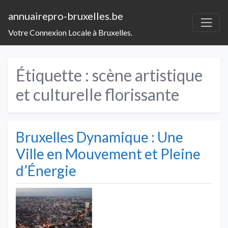
annuairepro-bruxelles.be
Votre Connexion Locale à Bruxelles.
Étiquette :
scène artistique
et culturelle florissante
Bruxelles Dynamique : Une
Ville en Mouvement et Pleine
d’Énergie