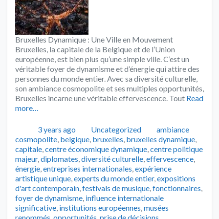
Bruxelles Dynamique : Une Ville en Mouvement
Bruxelles, la capitale de la Belgique et de l’Union
européenne, est bien plus qu’une simple ville. C’est un
véritable foyer de dynamisme et d’énergie qui attire des
personnes du monde entier. Avec sa diversité culturelle,
son ambiance cosmopolite et ses multiples opportunités,
Bruxelles incarne une véritable effervescence. Tout
Read
more…
Publié
Catégories
Tags
3 years ago
Uncategorized
ambiance
cosmopolite
,
belgique
,
bruxelles
,
bruxelles dynamique
,
capitale
,
centre économique dynamique
,
centre politique
majeur
,
diplomates
,
diversité culturelle
,
effervescence
,
énergie
,
entreprises internationales
,
expérience
artistique unique
,
experts du monde entier
,
expositions
d'art contemporain
,
festivals de musique
,
fonctionnaires
,
foyer de dynamisme
,
influence internationale
significative
,
institutions européennes
,
musées
renommés
,
opportunités
,
prise de décisions
,