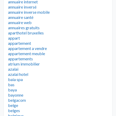
annuaire internet
annuaire inversé
annuaire inverse mobile
annuaire santé
annuaire web
annuaires gratuits
aparthotel bruxelles
appart
appartement
appartement a vendre
appartement meuble
appartements
atrium immobilier
azalai
azalai hotel
baia spa
bas
baya
bayonne
belgacom
belge
belges
belgique