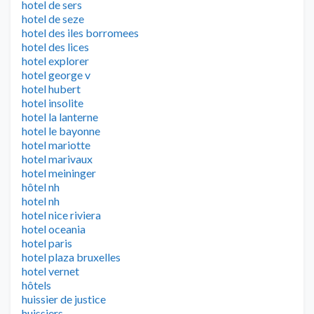
hotel de sers
hotel de seze
hotel des iles borromees
hotel des lices
hotel explorer
hotel george v
hotel hubert
hotel insolite
hotel la lanterne
hotel le bayonne
hotel mariotte
hotel marivaux
hotel meininger
hôtel nh
hotel nh
hotel nice riviera
hotel oceania
hotel paris
hotel plaza bruxelles
hotel vernet
hôtels
huissier de justice
huissiers