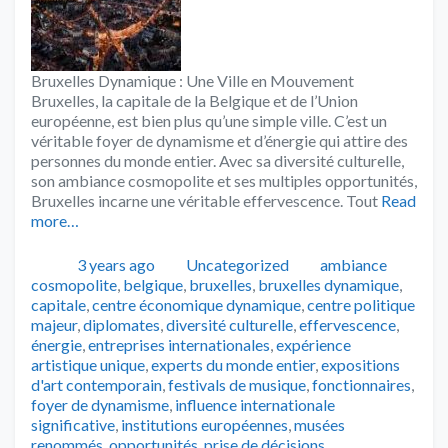
Bruxelles Dynamique : Une Ville en Mouvement
Bruxelles, la capitale de la Belgique et de l’Union
européenne, est bien plus qu’une simple ville. C’est un
véritable foyer de dynamisme et d’énergie qui attire des
personnes du monde entier. Avec sa diversité culturelle,
son ambiance cosmopolite et ses multiples opportunités,
Bruxelles incarne une véritable effervescence. Tout
Read
more…
Publié
Catégories
Tags
3 years ago
Uncategorized
ambiance
cosmopolite
,
belgique
,
bruxelles
,
bruxelles dynamique
,
capitale
,
centre économique dynamique
,
centre politique
majeur
,
diplomates
,
diversité culturelle
,
effervescence
,
énergie
,
entreprises internationales
,
expérience
artistique unique
,
experts du monde entier
,
expositions
d'art contemporain
,
festivals de musique
,
fonctionnaires
,
foyer de dynamisme
,
influence internationale
significative
,
institutions européennes
,
musées
renommés
,
opportunités
,
prise de décisions
,