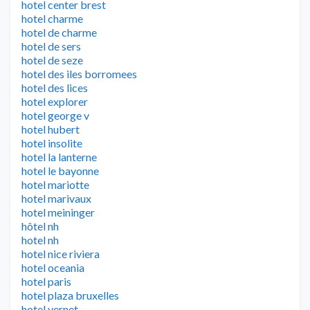
hotel center brest
hotel charme
hotel de charme
hotel de sers
hotel de seze
hotel des iles borromees
hotel des lices
hotel explorer
hotel george v
hotel hubert
hotel insolite
hotel la lanterne
hotel le bayonne
hotel mariotte
hotel marivaux
hotel meininger
hôtel nh
hotel nh
hotel nice riviera
hotel oceania
hotel paris
hotel plaza bruxelles
hotel vernet