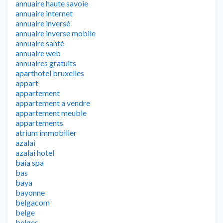
annuaire haute savoie
annuaire internet
annuaire inversé
annuaire inverse mobile
annuaire santé
annuaire web
annuaires gratuits
aparthotel bruxelles
appart
appartement
appartement a vendre
appartement meuble
appartements
atrium immobilier
azalai
azalai hotel
baia spa
bas
baya
bayonne
belgacom
belge
belges