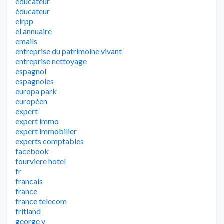
educateur
éducateur
eirpp
el annuaire
emails
entreprise du patrimoine vivant
entreprise nettoyage
espagnol
espagnoles
europa park
européen
expert
expert immo
expert immobilier
experts comptables
facebook
fourviere hotel
fr
francais
france
france telecom
fritland
george v