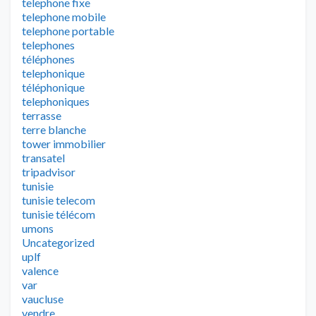
telephone fixe
telephone mobile
telephone portable
telephones
téléphones
telephonique
téléphonique
telephoniques
terrasse
terre blanche
tower immobilier
transatel
tripadvisor
tunisie
tunisie telecom
tunisie télécom
umons
Uncategorized
uplf
valence
var
vaucluse
vendre