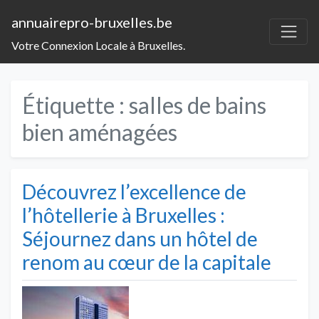
annuairepro-bruxelles.be
Votre Connexion Locale à Bruxelles.
Étiquette :
salles de bains
bien aménagées
Découvrez l’excellence de
l’hôtellerie à Bruxelles :
Séjournez dans un hôtel de
renom au cœur de la capitale