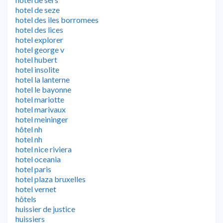
hotel de seze
hotel des iles borromees
hotel des lices
hotel explorer
hotel george v
hotel hubert
hotel insolite
hotel la lanterne
hotel le bayonne
hotel mariotte
hotel marivaux
hotel meininger
hôtel nh
hotel nh
hotel nice riviera
hotel oceania
hotel paris
hotel plaza bruxelles
hotel vernet
hôtels
huissier de justice
huissiers