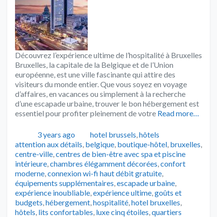
Découvrez l’expérience ultime de l’hospitalité à Bruxelles
Bruxelles, la capitale de la Belgique et de l’Union
européenne, est une ville fascinante qui attire des
visiteurs du monde entier. Que vous soyez en voyage
d’affaires, en vacances ou simplement à la recherche
d’une escapade urbaine, trouver le bon hébergement est
essentiel pour profiter pleinement de votre
Read more…
Publié
Catégories
Tags
3 years ago
hotel brussels
,
hôtels
attention aux détails
,
belgique
,
boutique-hôtel
,
bruxelles
,
centre-ville
,
centres de bien-être avec spa et piscine
intérieure
,
chambres élégamment décorées
,
confort
moderne
,
connexion wi-fi haut débit gratuite
,
équipements supplémentaires
,
escapade urbaine
,
expérience inoubliable
,
expérience ultime
,
goûts et
budgets
,
hébergement
,
hospitalité
,
hotel bruxelles
,
hôtels
,
lits confortables
,
luxe cinq étoiles
,
quartiers