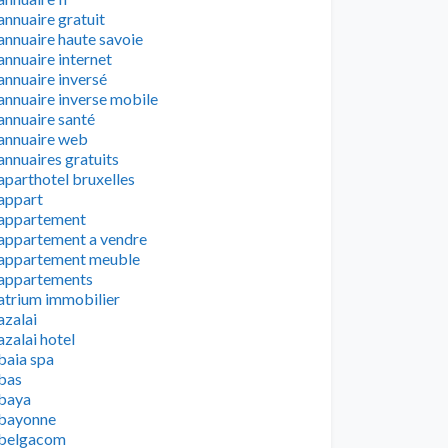
annuaire gratuit
annuaire haute savoie
annuaire internet
annuaire inversé
annuaire inverse mobile
annuaire santé
annuaire web
annuaires gratuits
aparthotel bruxelles
appart
appartement
appartement a vendre
appartement meuble
appartements
atrium immobilier
azalai
azalai hotel
baia spa
bas
baya
bayonne
belgacom