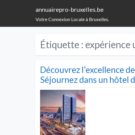
annuairepro-bruxelles.be
Votre Connexion Locale à Bruxelles.
Étiquette :
expérience 
Découvrez l’excellence de l
Séjournez dans un hôtel d