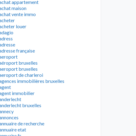
achat appartement
achat maison
achat vente immo
acheter
acheter louer
adagio
adress
adresse
adresse française
aeroport
aéroport bruxelles
aeroport bruxelles
aeroport de charleroi
agences immobilières bruxelles
agent
agent immobilier
anderlecht
anderlecht bruxelles
annecy
annonces
annuaire de recherche
annuaire etat
annuaire fr