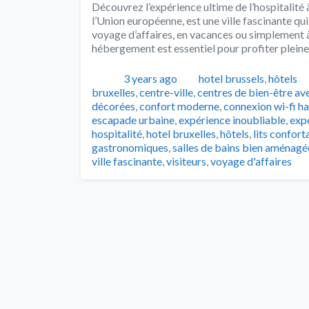
Découvrez l’expérience ultime de l’hospitalité à
l’Union européenne, est une ville fascinante qu
voyage d’affaires, en vacances ou simplement à
hébergement est essentiel pour profiter plein
Publié
Catégories
3 years ago
hotel brussels
,
hôtels
bruxelles
,
centre-ville
,
centres de bien-être ave
décorées
,
confort moderne
,
connexion wi-fi ha
escapade urbaine
,
expérience inoubliable
,
exp
hospitalité
,
hotel bruxelles
,
hôtels
,
lits confort
gastronomiques
,
salles de bains bien aménagé
ville fascinante
,
visiteurs
,
voyage d'affaires