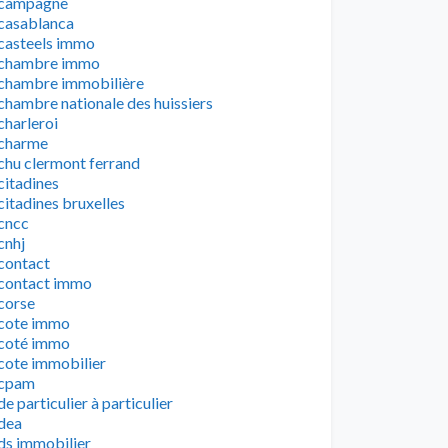
campagne
casablanca
casteels immo
chambre immo
chambre immobilière
chambre nationale des huissiers
charleroi
charme
chu clermont ferrand
citadines
citadines bruxelles
cncc
cnhj
contact
contact immo
corse
cote immo
coté immo
cote immobilier
cpam
de particulier à particulier
dea
ds immobilier