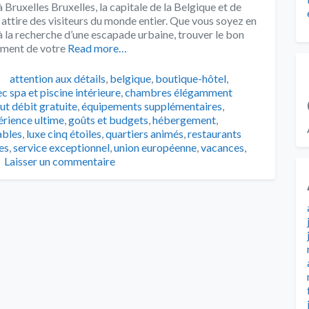
 Bruxelles Bruxelles, la capitale de la Belgique et de
i attire des visiteurs du monde entier. Que vous soyez en
 la recherche d’une escapade urbaine, trouver le bon
ement de votre
Read more…
Tags
attention aux détails
,
belgique
,
boutique-hôtel
,
c spa et piscine intérieure
,
chambres élégamment
ut débit gratuite
,
équipements supplémentaires
,
érience ultime
,
goûts et budgets
,
hébergement
,
ables
,
luxe cinq étoiles
,
quartiers animés
,
restaurants
es
,
service exceptionnel
,
union européenne
,
vacances
,
Laisser un commentaire