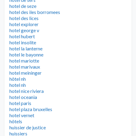
hotel de seze
hotel des iles borromees
hotel des lices
hotel explorer
hotel george v
hotel hubert
hotel insolite
hotel la lanterne
hotel le bayonne
hotel mariotte
hotel marivaux
hotel meininger
hôtel nh
hotel nh
hotel nice riviera
hotel oceania
hotel paris
hotel plaza bruxelles
hotel vernet
hôtels
huissier de justice
huissiers