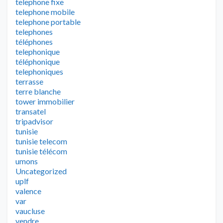
telephone fixe
telephone mobile
telephone portable
telephones
téléphones
telephonique
téléphonique
telephoniques
terrasse
terre blanche
tower immobilier
transatel
tripadvisor
tunisie
tunisie telecom
tunisie télécom
umons
Uncategorized
uplf
valence
var
vaucluse
vendre