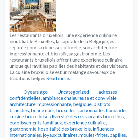
Les restaurants bruxellois : une expérience culinaire
inoubliable Bruxelles, la capitale de la Belgique, est
réputée pour sa richesse culturelle, son architecture
impressionnante et bien sûr, sa gastronomie. Les
restaurants bruxellois offrent une expérience culinaire
unique qui ravit les papilles des habitants et des visiteurs.
La cuisine bruxelloise est un mélange savoureux de
traditions belges
Read more…
Publié
Catégories
Tags
3 years ago
Uncategorized
adresses
confidentielles
,
ambiance chaleureuse et conviviale
,
architecture impressionnante
,
belgique
,
bistrots
branchés
,
bonne nour
,
bruxelles
,
carbonnades flamandes
,
cuisine bruxelloise
,
diversité des restaurants bruxellois
,
établissements familiaux
,
expérience culinaire
,
gastronomie
,
hospitalité des bruxellois
,
influences
internationales
,
joyaux culinaires
,
moules-frites
,
papilles
,