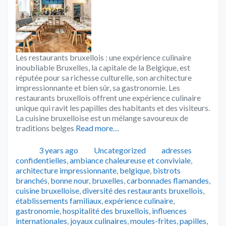
Les restaurants bruxellois : une expérience culinaire
inoubliable Bruxelles, la capitale de la Belgique, est
réputée pour sa richesse culturelle, son architecture
impressionnante et bien sûr, sa gastronomie. Les
restaurants bruxellois offrent une expérience culinaire
unique qui ravit les papilles des habitants et des visiteurs.
La cuisine bruxelloise est un mélange savoureux de
traditions belges
Read more…
Publié
Catégories
Tags
3 years ago
Uncategorized
adresses
confidentielles
,
ambiance chaleureuse et conviviale
,
architecture impressionnante
,
belgique
,
bistrots
branchés
,
bonne nour
,
bruxelles
,
carbonnades flamandes
,
cuisine bruxelloise
,
diversité des restaurants bruxellois
,
établissements familiaux
,
expérience culinaire
,
gastronomie
,
hospitalité des bruxellois
,
influences
internationales
,
joyaux culinaires
,
moules-frites
,
papilles
,