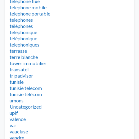
telephone fixe
telephone mobile
telephone portable
telephones
téléphones
telephonique
téléphonique
telephoniques
terrasse
terre blanche
tower immobilier
transatel
tripadvisor
tunisie
tunisie telecom
tunisie télécom
umons
Uncategorized
uplf
valence
var
vaucluse
vendre