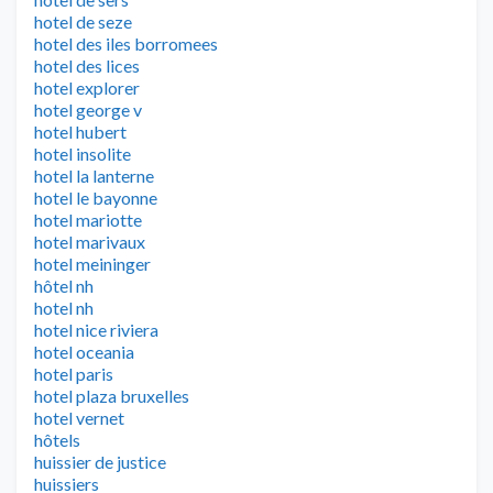
hotel de seze
hotel des iles borromees
hotel des lices
hotel explorer
hotel george v
hotel hubert
hotel insolite
hotel la lanterne
hotel le bayonne
hotel mariotte
hotel marivaux
hotel meininger
hôtel nh
hotel nh
hotel nice riviera
hotel oceania
hotel paris
hotel plaza bruxelles
hotel vernet
hôtels
huissier de justice
huissiers