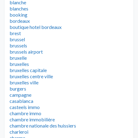
blanche
blanches
booking
bordeaux
boutique hotel bordeaux
brest
brussel
brussels
brussels airport
bruxelle
bruxelles
bruxelles capitale
bruxelles centre ville
bruxelles ville
burgers
campagne
casablanca
casteels immo
chambre immo
chambre immobilière
chambre nationale des huissiers
charleroi
charme