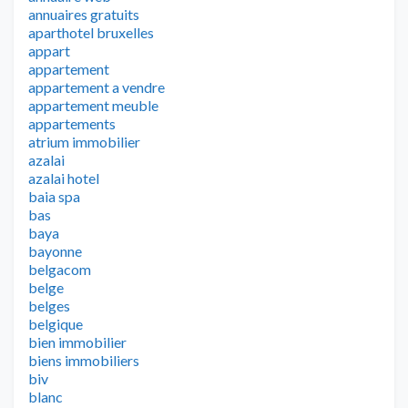
annuaires gratuits
aparthotel bruxelles
appart
appartement
appartement a vendre
appartement meuble
appartements
atrium immobilier
azalai
azalai hotel
baia spa
bas
baya
bayonne
belgacom
belge
belges
belgique
bien immobilier
biens immobiliers
biv
blanc