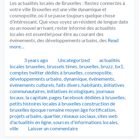
Les actualités locales de Bruxelles : Restez connectés à
votre ville Bruxelles est une ville dynamique et
cosmopolite, où il se passe toujours quelque chose
d’intéressant. Que vous soyez un résident de longue date
ou un nouvel arrivant, rester informé des actualités
locales est essentiel pour être au courant des
événements, des développements urbains, des
Read
more…
Publié
Catégories
Tags
3 years ago
Uncategorized
actualités
locales bruxelles
,
brussels times
,
bruxelles
,
bruzz
,
bx1
,
comptes twitter dédiés à bruxelles
,
cosmopolite
,
développements urbains
,
dynamique
,
événements
,
événements culturels
,
faits divers
,
habitants
,
initiatives
communautaires
,
initiatives écologiques
,
journaux
locaux
,
la capitale
,
pages facebook dédiées à bruxelles
,
petits histoires locales à bruxelles construction de
bruxelles époque romaine moyen âge fortification
,
projets urbains
,
quartier
,
réseaux sociaux
,
sites web
d'actualités en ligne
,
sources d'informations locales
,
ville
Laisser un commentaire