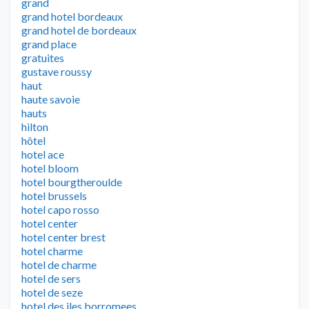
grand
grand hotel bordeaux
grand hotel de bordeaux
grand place
gratuites
gustave roussy
haut
haute savoie
hauts
hilton
hôtel
hotel ace
hotel bloom
hotel bourgtheroulde
hotel brussels
hotel capo rosso
hotel center
hotel center brest
hotel charme
hotel de charme
hotel de sers
hotel de seze
hotel des iles borromees