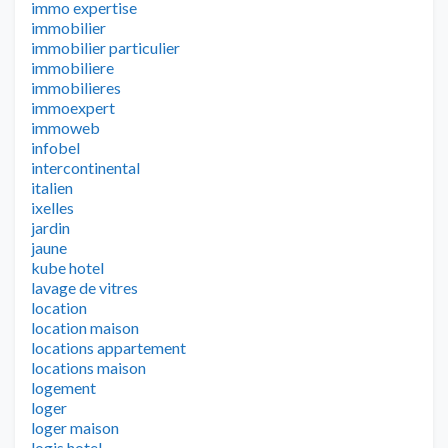
immo expertise
immobilier
immobilier particulier
immobiliere
immobilieres
immoexpert
immoweb
infobel
intercontinental
italien
ixelles
jardin
jaune
kube hotel
lavage de vitres
location
location maison
locations appartement
locations maison
logement
loger
loger maison
logis hotel