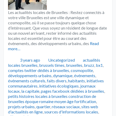
Les actualités locales de Bruxelles : Restez connectés à
votre ville Bruxelles est une ville dynamique et
cosmopolite, où il se passe toujours quelque chose
d’intéressant. Que vous soyez un résident de longue date
ou un nouvel arrivant, rester informé des actualités
locales est essentiel pour être au courant des
événements, des développements urbains, des
Read
more…
Publié
Catégories
Tags
3 years ago
Uncategorized
actualités
locales bruxelles
,
brussels times
,
bruxelles
,
bruzz
,
bx1
,
comptes twitter dédiés à bruxelles
,
cosmopolite
,
développements urbains
,
dynamique
,
événements
,
événements culturels
,
faits divers
,
habitants
,
initiatives
communautaires
,
initiatives écologiques
,
journaux
locaux
,
la capitale
,
pages facebook dédiées à bruxelles
,
petits histoires locales à bruxelles construction de
bruxelles époque romaine moyen âge fortification
,
projets urbains
,
quartier
,
réseaux sociaux
,
sites web
d'actualités en ligne
,
sources d'informations locales
,