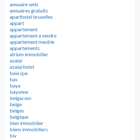
annuaire web
annuaires gratuits
aparthotel bruxelles
appart
appartement
appartement a vendre
appartement meuble
appartements
atrium immobilier
azalai
azalai hotel
baia spa
bas
baya
bayonne
belgacom
belge
belges
belgique
bien immobilier
biens immobiliers
biv