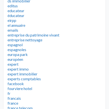
ds immobilier
editus
educateur
éducateur
eirpp
el annuaire
emails
entreprise du patrimoine vivant
entreprise nettoyage
espagnol
espagnoles
europa park
européen
expert
expert immo
expert immobilier
experts comptables
facebook
fourviere hotel
fr
francais
france
france telecom