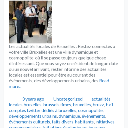
Les actualités locales de Bruxelles : Restez connectés à
votre ville Bruxelles est une ville dynamique et
cosmopolite, où il se passe toujours quelque chose
d’intéressant. Que vous soyez un résident de longue date
ou un nouvel arrivant, rester informé des actualités
locales est essentiel pour être au courant des
événements, des développements urbains, des
Read
more…
Publié
Catégories
Tags
3 years ago
Uncategorized
actualités
locales bruxelles
,
brussels times
,
bruxelles
,
bruzz
,
bx1
,
comptes twitter dédiés à bruxelles
,
cosmopolite
,
développements urbains
,
dynamique
,
événements
,
événements culturels
,
faits divers
,
habitants
,
initiatives
communautaires
,
initiatives écologiques
,
journaux