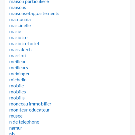
maison particulière
maisons
maisonsetappartements
mamounia
marcinelle
marie
mariotte
mariotte hotel
marrakech
marriott
meilleur
meilleurs
meininger
michelin
mobile
mobiles
mobilis
monceau immobilier
moniteur educateur
musee
n de telephone
namur
nb