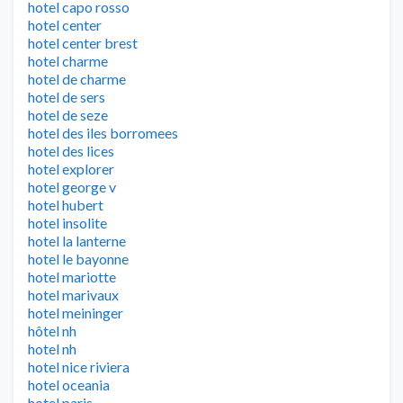
hotel capo rosso
hotel center
hotel center brest
hotel charme
hotel de charme
hotel de sers
hotel de seze
hotel des iles borromees
hotel des lices
hotel explorer
hotel george v
hotel hubert
hotel insolite
hotel la lanterne
hotel le bayonne
hotel mariotte
hotel marivaux
hotel meininger
hôtel nh
hotel nh
hotel nice riviera
hotel oceania
hotel paris