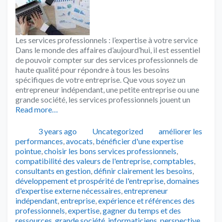
Les services professionnels : l’expertise à votre service
Dans le monde des affaires d’aujourd’hui, il est essentiel
de pouvoir compter sur des services professionnels de
haute qualité pour répondre à tous les besoins
spécifiques de votre entreprise. Que vous soyez un
entrepreneur indépendant, une petite entreprise ou une
grande société, les services professionnels jouent un
Read more…
Publié
Catégories
Tags
3 years ago
Uncategorized
améliorer les
performances
,
avocats
,
bénéficier d'une expertise
pointue
,
choisir les bons services professionnels
,
compatibilité des valeurs de l'entreprise
,
comptables
,
consultants en gestion
,
définir clairement les besoins
,
développement et prospérité de l'entreprise
,
domaines
d'expertise externe nécessaires
,
entrepreneur
indépendant
,
entreprise
,
expérience et références des
professionnels
,
expertise
,
gagner du temps et des
ressources
,
grande société
,
informaticiens
,
perspective