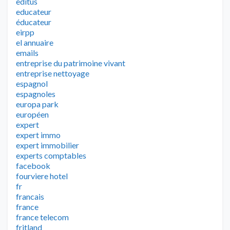
editus
educateur
éducateur
eirpp
el annuaire
emails
entreprise du patrimoine vivant
entreprise nettoyage
espagnol
espagnoles
europa park
européen
expert
expert immo
expert immobilier
experts comptables
facebook
fourviere hotel
fr
francais
france
france telecom
fritland