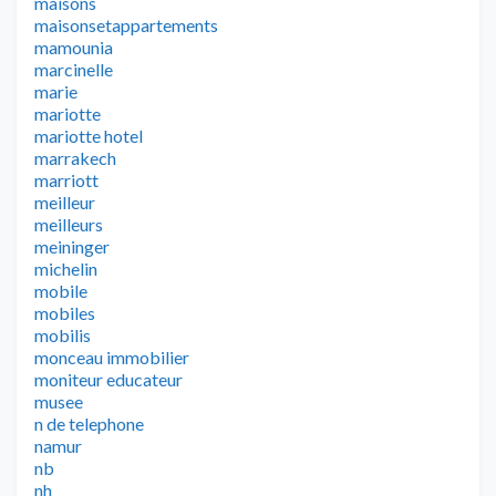
maisons
maisonsetappartements
mamounia
marcinelle
marie
mariotte
mariotte hotel
marrakech
marriott
meilleur
meilleurs
meininger
michelin
mobile
mobiles
mobilis
monceau immobilier
moniteur educateur
musee
n de telephone
namur
nb
nh