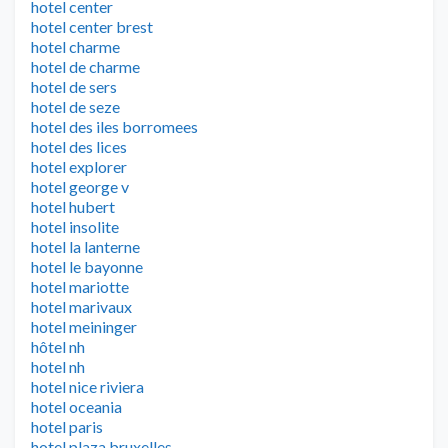
hotel center
hotel center brest
hotel charme
hotel de charme
hotel de sers
hotel de seze
hotel des iles borromees
hotel des lices
hotel explorer
hotel george v
hotel hubert
hotel insolite
hotel la lanterne
hotel le bayonne
hotel mariotte
hotel marivaux
hotel meininger
hôtel nh
hotel nh
hotel nice riviera
hotel oceania
hotel paris
hotel plaza bruxelles