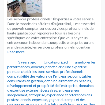
Les services professionnels : l’expertise à votre service
Dans le monde des affaires d’aujourd’hui, il est essentiel
de pouvoir compter sur des services professionnels de
haute qualité pour répondre à tous les besoins
spécifiques de votre entreprise. Que vous soyez un
entrepreneur indépendant, une petite entreprise ou une
grande société, les services professionnels jouent un
Read more…
Publié
Catégories
Tags
3 years ago
Uncategorized
améliorer les
performances
,
avocats
,
bénéficier d'une expertise
pointue
,
choisir les bons services professionnels
,
compatibilité des valeurs de l'entreprise
,
comptables
,
consultants en gestion
,
définir clairement les besoins
,
développement et prospérité de l'entreprise
,
domaines
d'expertise externe nécessaires
,
entrepreneur
indépendant
,
entreprise
,
expérience et références des
professionnels
,
expertise
,
gagner du temps et des
ressources
,
grande société
,
informaticiens
,
perspective