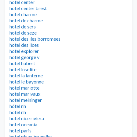
hotel center
hotel center brest
hotel charme
hotel de charme
hotel de sers
hotel de seze
hotel des iles borromees
hotel des lices
hotel explorer
hotel george v
hotel hubert
hotel insolite
hotel la lanterne
hotel le bayonne
hotel mariotte
hotel marivaux
hotel meininger
hôtel nh
hotel nh
hotel nice riviera
hotel oceania
hotel paris
hotel plaza bruxelles