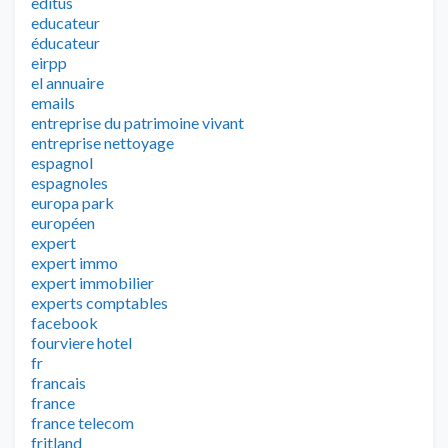
editus
educateur
éducateur
eirpp
el annuaire
emails
entreprise du patrimoine vivant
entreprise nettoyage
espagnol
espagnoles
europa park
européen
expert
expert immo
expert immobilier
experts comptables
facebook
fourviere hotel
fr
francais
france
france telecom
fritland