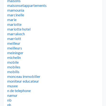
maisons
maisonsetappartements
mamounia
marcinelle
marie
mariotte
mariotte hotel
marrakech
marriott
meilleur
meilleurs
meininger
michelin
mobile
mobiles
mobilis
monceau immobilier
moniteur educateur
musee
n de telephone
namur
nb
nh