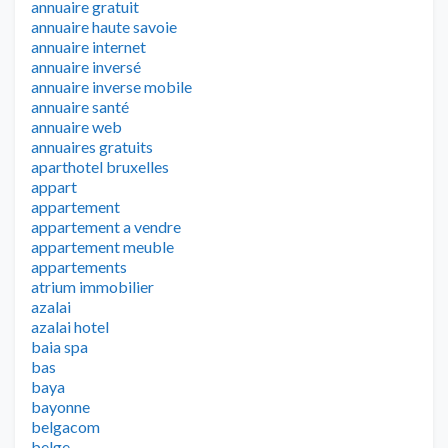
annuaire gratuit
annuaire haute savoie
annuaire internet
annuaire inversé
annuaire inverse mobile
annuaire santé
annuaire web
annuaires gratuits
aparthotel bruxelles
appart
appartement
appartement a vendre
appartement meuble
appartements
atrium immobilier
azalai
azalai hotel
baia spa
bas
baya
bayonne
belgacom
belge