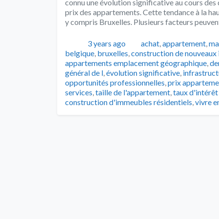
connu une évolution significative au cours de
prix des appartements. Cette tendance à la ha
y compris Bruxelles. Plusieurs facteurs peuven
Publié
Catégories
3 years ago
achat
,
appartement
,
ma
belgique
,
bruxelles
,
construction de nouveaux
appartements emplacement géographique
,
de
général de l
,
évolution significative
,
infrastruc
opportunités professionnelles
,
prix apparteme
services
,
taille de l'appartement
,
taux d'intérêt
construction d'immeubles résidentiels
,
vivre en