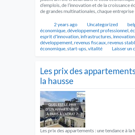
d’emplois, de l’innovation et de la croissance 
de grandes multinationales, chaque entreprise
Publié
Catégories
Tag
2 years ago
Uncategorized
bel
économique
,
développement professionnel
,
é
esprit d'innovation
,
infrastructures
,
innovation
développement
,
revenus fiscaux
,
revenus stab
économique
,
start-ups
,
vitalité
Laisser un
Les prix des appartements
la hausse
Les prix des appartements : une tendance à la