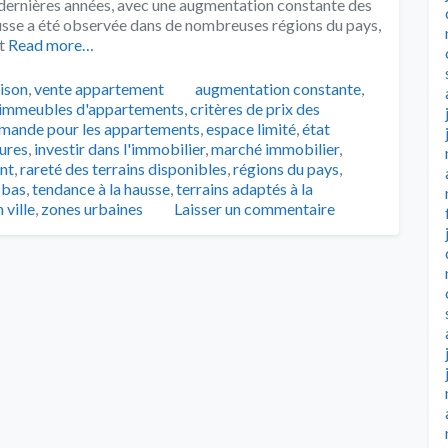
s dernières années, avec une augmentation constante des
usse a été observée dans de nombreuses régions du pays,
t
Read more…
Tags
ison
,
vente appartement
augmentation constante
,
 immeubles d'appartements
,
critères de prix des
mande pour les appartements
,
espace limité
,
état
tures
,
investir dans l'immobilier
,
marché immobilier
,
nt
,
rareté des terrains disponibles
,
régions du pays
,
 bas
,
tendance à la hausse
,
terrains adaptés à la
 ville
,
zones urbaines
Laisser un commentaire