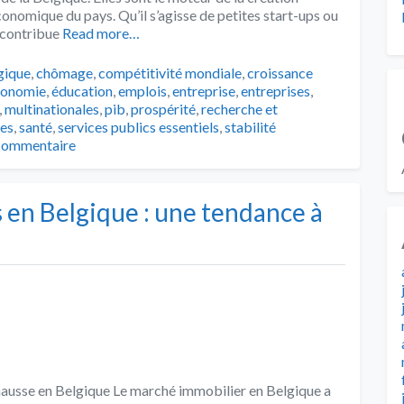
économique du pays. Qu’il s’agisse de petites start-ups ou
 contribue
Read more…
s
gique
,
chômage
,
compétitivité mondiale
,
croissance
conomie
,
éducation
,
emplois
,
entreprise
,
entreprises
,
,
multinationales
,
pib
,
prospérité
,
recherche et
les
,
santé
,
services publics essentiels
,
stabilité
 commentaire
 en Belgique : une tendance à
 hausse en Belgique Le marché immobilier en Belgique a