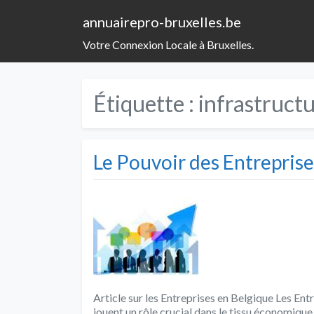
annuairepro-bruxelles.be
Votre Connexion Locale à Bruxelles.
Étiquette :
infrastruct
Le Pouvoir des Entrepris
Article sur les Entreprises en Belgique Les Ent
jouent un rôle crucial dans le tissu économique 