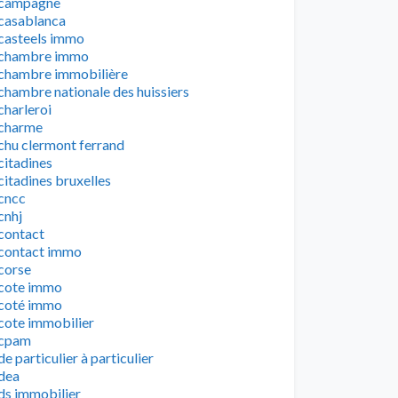
campagne
casablanca
casteels immo
chambre immo
chambre immobilière
chambre nationale des huissiers
charleroi
charme
chu clermont ferrand
citadines
citadines bruxelles
cncc
cnhj
contact
contact immo
corse
cote immo
coté immo
cote immobilier
cpam
de particulier à particulier
dea
ds immobilier