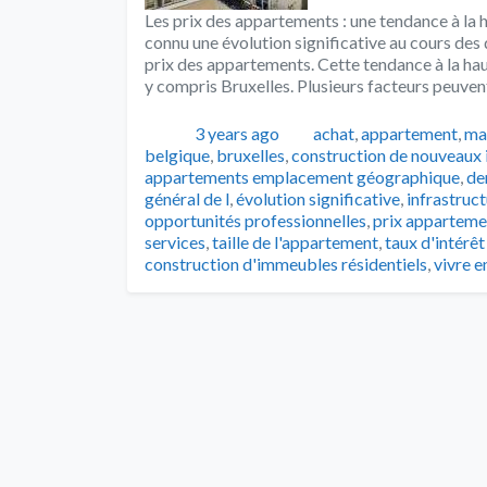
Les prix des appartements : une tendance à la
connu une évolution significative au cours de
prix des appartements. Cette tendance à la ha
y compris Bruxelles. Plusieurs facteurs peuven
Publié
Catégories
3 years ago
achat
,
appartement
,
ma
belgique
,
bruxelles
,
construction de nouveaux
appartements emplacement géographique
,
de
général de l
,
évolution significative
,
infrastruc
opportunités professionnelles
,
prix apparteme
services
,
taille de l'appartement
,
taux d'intérêt
construction d'immeubles résidentiels
,
vivre en