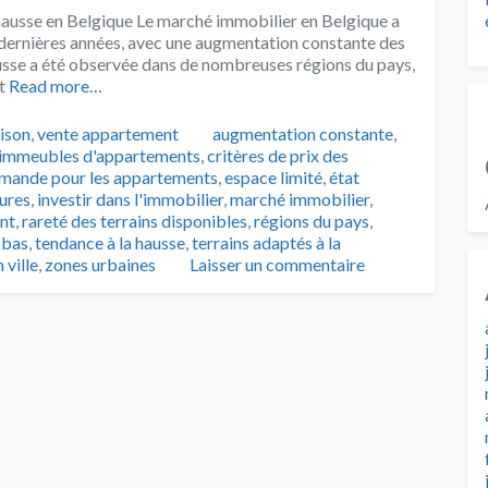
 hausse en Belgique Le marché immobilier en Belgique a
s dernières années, avec une augmentation constante des
usse a été observée dans de nombreuses régions du pays,
t
Read more…
Tags
ison
,
vente appartement
augmentation constante
,
 immeubles d'appartements
,
critères de prix des
mande pour les appartements
,
espace limité
,
état
tures
,
investir dans l'immobilier
,
marché immobilier
,
nt
,
rareté des terrains disponibles
,
régions du pays
,
 bas
,
tendance à la hausse
,
terrains adaptés à la
 ville
,
zones urbaines
Laisser un commentaire