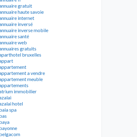
annuaire gratuit
annuaire haute savoie
annuaire internet
annuaire inversé
annuaire inverse mobile
annuaire santé
annuaire web
annuaires gratuits
aparthotel bruxelles
appart
appartement
appartement a vendre
appartement meuble
appartements
atrium immobilier
azalai
azalai hotel
baia spa
bas
baya
bayonne
belgacom