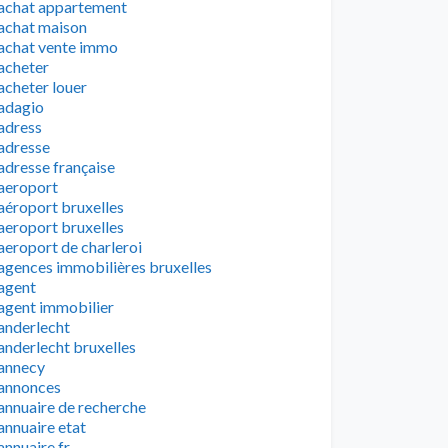
achat appartement
achat maison
achat vente immo
acheter
acheter louer
adagio
adress
adresse
adresse française
aeroport
aéroport bruxelles
aeroport bruxelles
aeroport de charleroi
agences immobilières bruxelles
agent
agent immobilier
anderlecht
anderlecht bruxelles
annecy
annonces
annuaire de recherche
annuaire etat
annuaire fr