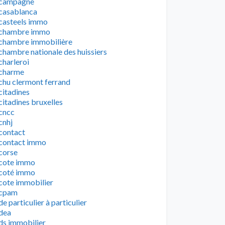
campagne
casablanca
casteels immo
chambre immo
chambre immobilière
chambre nationale des huissiers
charleroi
charme
chu clermont ferrand
citadines
citadines bruxelles
cncc
cnhj
contact
contact immo
corse
cote immo
coté immo
cote immobilier
cpam
de particulier à particulier
dea
ds immobilier