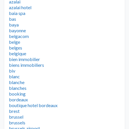
azalai
azalai hotel
baia spa
bas
baya
bayonne
belgacom
belge
belges
belgique
bien immobilier
biens immobiliers
biv
blanc
blanche
blanches
booking
bordeaux
boutique hotel bordeaux
brest
brussel
brussels
brussels airport