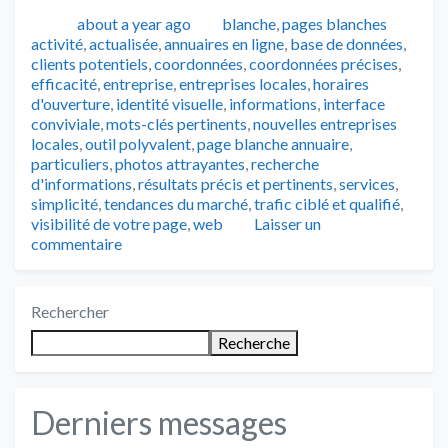
Publié
Catégories
about a year ago
blanche
,
pages blanches
Tags
activité
,
actualisée
,
annuaires en ligne
,
base de données
,
clients potentiels
,
coordonnées
,
coordonnées précises
,
efficacité
,
entreprise
,
entreprises locales
,
horaires
d'ouverture
,
identité visuelle
,
informations
,
interface
conviviale
,
mots-clés pertinents
,
nouvelles entreprises
locales
,
outil polyvalent
,
page blanche annuaire
,
particuliers
,
photos attrayantes
,
recherche
d'informations
,
résultats précis et pertinents
,
services
,
simplicité
,
tendances du marché
,
trafic ciblé et qualifié
,
visibilité de votre page
,
web
Laisser un
commentaire
Rechercher
Recherche
Derniers messages