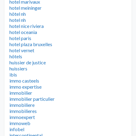
hotel marivaux
hotel meininger
hôtel nh
hotel nh
hotel nice riviera
hotel oceania
hotel paris
hotel plaza bruxelles
hotel vernet
hôtels
huissier de justice
huissiers
ibis
immo casteels
immo expertise
immobilier
immobilier particulier
immobiliere
immobilieres
immoexpert
immoweb
infobel
intercontinental