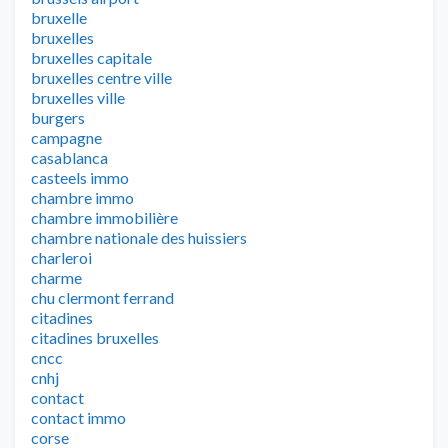
bruxelle
bruxelles
bruxelles capitale
bruxelles centre ville
bruxelles ville
burgers
campagne
casablanca
casteels immo
chambre immo
chambre immobilière
chambre nationale des huissiers
charleroi
charme
chu clermont ferrand
citadines
citadines bruxelles
cncc
cnhj
contact
contact immo
corse