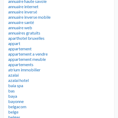
annuaire haute savoie
annuaire internet
annuaire inversé
annuaire inverse mobile
annuaire santé
annuaire web
annuaires gratuits
aparthotel bruxelles
appart
appartement
appartement a vendre
appartement meuble
appartements
atrium immobilier
azalai
azalai hotel
baia spa
bas
baya
bayonne
belgacom
belge
belges