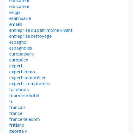
educateur
éducateur
eirpp
el annuaire
emails
entreprise du patrimoine vivant
entreprise nettoyage
espagnol
espagnoles
europa park
européen
expert
expert immo
expert immobilier
experts comptables
facebook
fourviere hotel
fr
francais
france
france telecom
fritland
george v