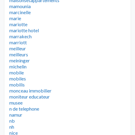
maisonsetappartements
mamounia
marcinelle
marie
mariotte
mariotte hotel
marrakech
marriott
meilleur
meilleurs
meininger
michelin
mobile
mobiles
mobilis
monceau immobilier
moniteur educateur
musee
n de telephone
namur
nb
nh
nice