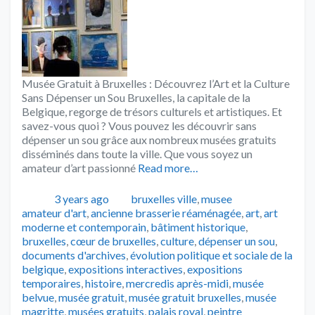
Musée Gratuit à Bruxelles : Découvrez l’Art et la Culture
Sans Dépenser un Sou Bruxelles, la capitale de la
Belgique, regorge de trésors culturels et artistiques. Et
savez-vous quoi ? Vous pouvez les découvrir sans
dépenser un sou grâce aux nombreux musées gratuits
disséminés dans toute la ville. Que vous soyez un
amateur d’art passionné
Read more…
Publié
Catégories
Tags
3 years ago
bruxelles ville
,
musee
amateur d'art
,
ancienne brasserie réaménagée
,
art
,
art
moderne et contemporain
,
bâtiment historique
,
bruxelles
,
cœur de bruxelles
,
culture
,
dépenser un sou
,
documents d'archives
,
évolution politique et sociale de la
belgique
,
expositions interactives
,
expositions
temporaires
,
histoire
,
mercredis après-midi
,
musée
belvue
,
musée gratuit
,
musée gratuit bruxelles
,
musée
magritte
,
musées gratuits
,
palais royal
,
peintre