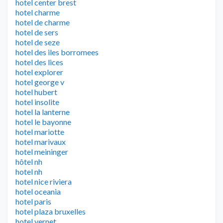
hotel center brest
hotel charme
hotel de charme
hotel de sers
hotel de seze
hotel des iles borromees
hotel des lices
hotel explorer
hotel george v
hotel hubert
hotel insolite
hotel la lanterne
hotel le bayonne
hotel mariotte
hotel marivaux
hotel meininger
hôtel nh
hotel nh
hotel nice riviera
hotel oceania
hotel paris
hotel plaza bruxelles
hotel vernet