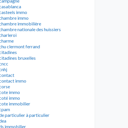
campagne
casablanca
casteels immo
chambre immo
chambre immobilière
chambre nationale des huissiers
charleroi
charme
chu clermont ferrand
citadines
citadines bruxelles
cncc
cnhj
contact
contact immo
corse
cote immo
coté immo
cote immobilier
cpam
de particulier à particulier
dea
ds immobilier