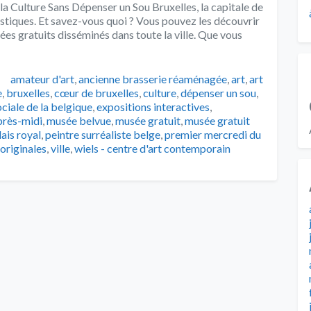
la Culture Sans Dépenser un Sou Bruxelles, la capitale de
tistiques. Et savez-vous quoi ? Vous pouvez les découvrir
s gratuits disséminés dans toute la ville. Que vous
Tags
amateur d'art
,
ancienne brasserie réaménagée
,
art
,
art
e
,
bruxelles
,
cœur de bruxelles
,
culture
,
dépenser un sou
,
ociale de la belgique
,
expositions interactives
,
près-midi
,
musée belvue
,
musée gratuit
,
musée gratuit
lais royal
,
peintre surréaliste belge
,
premier mercredi du
originales
,
ville
,
wiels - centre d'art contemporain