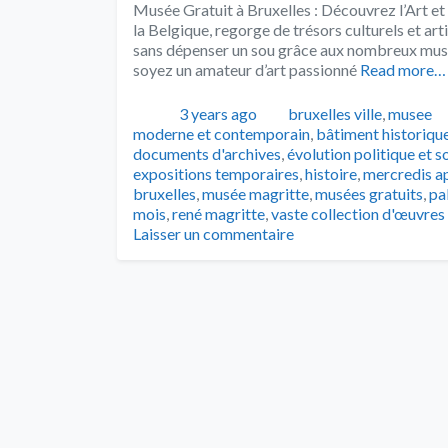
Musée Gratuit à Bruxelles : Découvrez l’Art et 
la Belgique, regorge de trésors culturels et ar
sans dépenser un sou grâce aux nombreux musée
soyez un amateur d’art passionné
Read more…
Publié
Catégories
3 years ago
bruxelles ville
,
musee
moderne et contemporain
,
bâtiment historiqu
documents d'archives
,
évolution politique et s
expositions temporaires
,
histoire
,
mercredis a
bruxelles
,
musée magritte
,
musées gratuits
,
pa
mois
,
rené magritte
,
vaste collection d'œuvres 
Laisser un commentaire