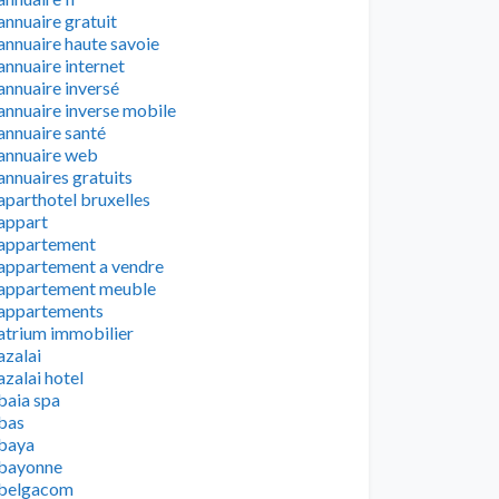
annuaire gratuit
annuaire haute savoie
annuaire internet
annuaire inversé
annuaire inverse mobile
annuaire santé
annuaire web
annuaires gratuits
aparthotel bruxelles
appart
appartement
appartement a vendre
appartement meuble
appartements
atrium immobilier
azalai
azalai hotel
baia spa
bas
baya
bayonne
belgacom