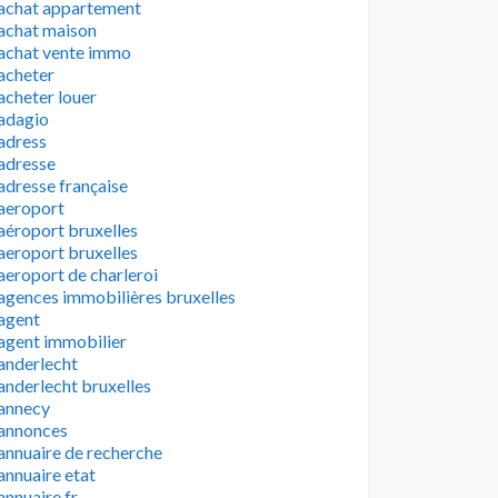
achat appartement
achat maison
achat vente immo
acheter
acheter louer
adagio
adress
adresse
adresse française
aeroport
aéroport bruxelles
aeroport bruxelles
aeroport de charleroi
agences immobilières bruxelles
agent
agent immobilier
anderlecht
anderlecht bruxelles
annecy
annonces
annuaire de recherche
annuaire etat
annuaire fr