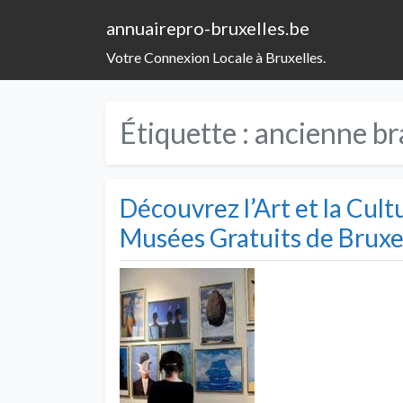
annuairepro-bruxelles.be
Votre Connexion Locale à Bruxelles.
Étiquette :
ancienne br
Découvrez l’Art et la Cul
Musées Gratuits de Bruxe