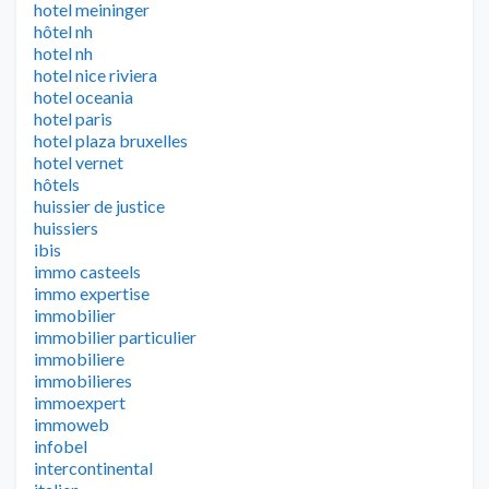
hotel meininger
hôtel nh
hotel nh
hotel nice riviera
hotel oceania
hotel paris
hotel plaza bruxelles
hotel vernet
hôtels
huissier de justice
huissiers
ibis
immo casteels
immo expertise
immobilier
immobilier particulier
immobiliere
immobilieres
immoexpert
immoweb
infobel
intercontinental