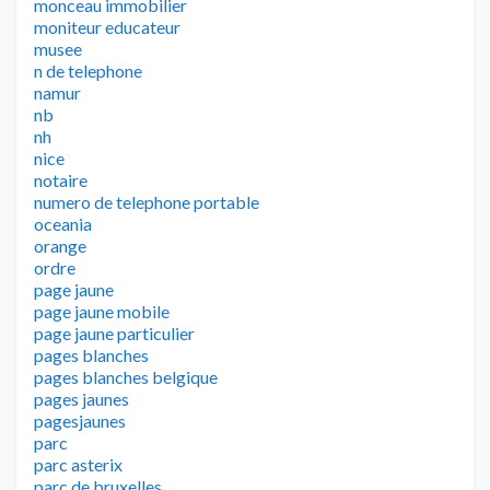
monceau immobilier
moniteur educateur
musee
n de telephone
namur
nb
nh
nice
notaire
numero de telephone portable
oceania
orange
ordre
page jaune
page jaune mobile
page jaune particulier
pages blanches
pages blanches belgique
pages jaunes
pagesjaunes
parc
parc asterix
parc de bruxelles