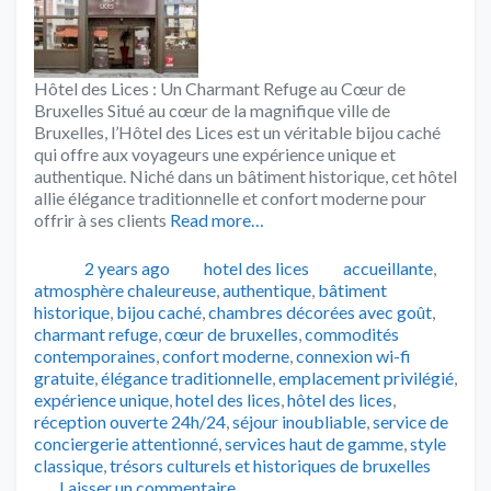
Hôtel des Lices : Un Charmant Refuge au Cœur de
Bruxelles Situé au cœur de la magnifique ville de
Bruxelles, l’Hôtel des Lices est un véritable bijou caché
qui offre aux voyageurs une expérience unique et
authentique. Niché dans un bâtiment historique, cet hôtel
allie élégance traditionnelle et confort moderne pour
offrir à ses clients
Read more…
Publié
Catégories
Tags
2 years ago
hotel des lices
accueillante
,
atmosphère chaleureuse
,
authentique
,
bâtiment
historique
,
bijou caché
,
chambres décorées avec goût
,
charmant refuge
,
cœur de bruxelles
,
commodités
contemporaines
,
confort moderne
,
connexion wi-fi
gratuite
,
élégance traditionnelle
,
emplacement privilégié
,
expérience unique
,
hotel des lices
,
hôtel des lices
,
réception ouverte 24h/24
,
séjour inoubliable
,
service de
conciergerie attentionné
,
services haut de gamme
,
style
classique
,
trésors culturels et historiques de bruxelles
Laisser un commentaire