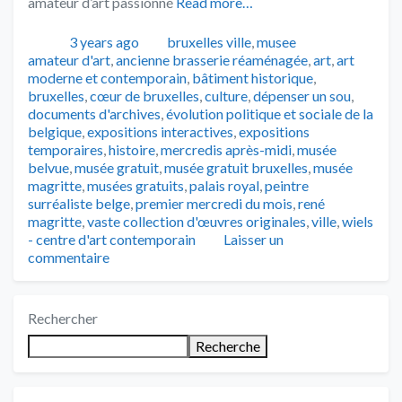
amateur d’art passionné
Read more…
Publié
Catégories
Tags
3 years ago
bruxelles ville
,
musee
amateur d'art
,
ancienne brasserie réaménagée
,
art
,
art
moderne et contemporain
,
bâtiment historique
,
bruxelles
,
cœur de bruxelles
,
culture
,
dépenser un sou
,
documents d'archives
,
évolution politique et sociale de la
belgique
,
expositions interactives
,
expositions
temporaires
,
histoire
,
mercredis après-midi
,
musée
belvue
,
musée gratuit
,
musée gratuit bruxelles
,
musée
magritte
,
musées gratuits
,
palais royal
,
peintre
surréaliste belge
,
premier mercredi du mois
,
rené
magritte
,
vaste collection d'œuvres originales
,
ville
,
wiels
- centre d'art contemporain
Laisser un
commentaire
Rechercher
Recherche