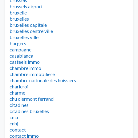
brussels
brussels airport
bruxelle
bruxelles
bruxelles capitale
bruxelles centre ville
bruxelles ville
burgers
campagne
casablanca
casteels immo
chambre immo
chambre immobilière
chambre nationale des huissiers
charleroi
charme
chu clermont ferrand
citadines
citadines bruxelles
cncc
cnhj
contact
contact immo