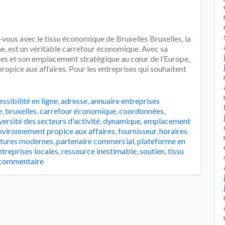
vous avec le tissu économique de Bruxelles Bruxelles, la
ne, est un véritable carrefour économique. Avec sa
rnes et son emplacement stratégique au cœur de l’Europe,
ropice aux affaires. Pour les entreprises qui souhaitent
s
ssibilité en ligne
,
adresse
,
annuaire entreprises
e
,
bruxelles
,
carrefour économique
,
coordonnées
,
versité des secteurs d'activité
,
dynamique
,
emplacement
nvironnement propice aux affaires
,
fournisseur
,
horaires
ctures modernes
,
partenaire commercial
,
plateforme en
treprises locales
,
ressource inestimable
,
soutien
,
tissu
 commentaire