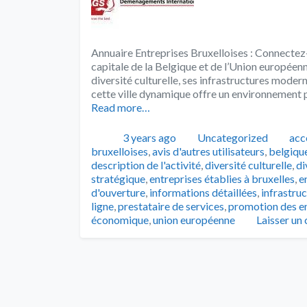
Annuaire Entreprises Bruxelloises : Connectez-
capitale de la Belgique et de l’Union européen
diversité culturelle, ses infrastructures mode
cette ville dynamique offre un environnement p
Read more…
Publié
Catégories
Tag
3 years ago
Uncategorized
acce
bruxelloises
,
avis d'autres utilisateurs
,
belgiqu
description de l'activité
,
diversité culturelle
,
di
stratégique
,
entreprises établies à bruxelles
,
e
d'ouverture
,
informations détaillées
,
infrastru
ligne
,
prestataire de services
,
promotion des en
économique
,
union européenne
Laisser un