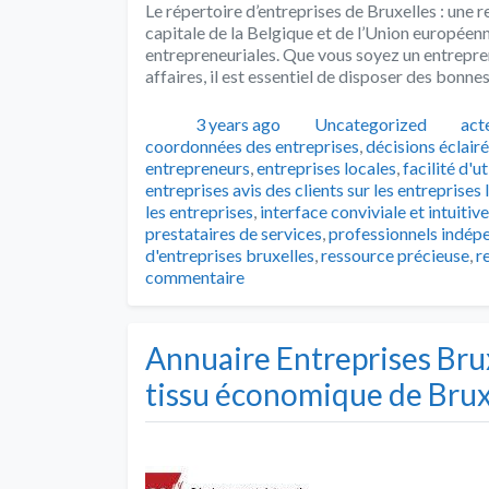
Le répertoire d’entreprises de Bruxelles : une 
capitale de la Belgique et de l’Union europée
entrepreneuriales. Que vous soyez un entrepre
affaires, il est essentiel de disposer des bonne
Publié
Catégories
Tag
3 years ago
Uncategorized
act
coordonnées des entreprises
,
décisions éclair
entrepreneurs
,
entreprises locales
,
facilité d'ut
entreprises avis des clients sur les entreprises 
les entreprises
,
interface conviviale et intuitive
prestataires de services
,
professionnels indép
d'entreprises bruxelles
,
ressource précieuse
,
r
commentaire
Annuaire Entreprises Bru
tissu économique de Brux