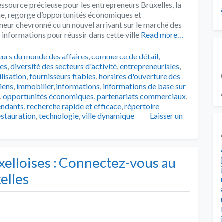
ressource précieuse pour les entrepreneurs Bruxelles, la
nne, regorge d’opportunités économiques et
neur chevronné ou un nouvel arrivant sur le marché des
s informations pour réussir dans cette ville
Read more…
s
eurs du monde des affaires
,
commerce de détail
,
ées
,
diversité des secteurs d'activité
,
entrepreneuriales
,
ilisation
,
fournisseurs fiables
,
horaires d'ouverture des
liens
,
immobilier
,
informations
,
informations de base sur
,
opportunités économiques
,
partenariats commerciaux
,
endants
,
recherche rapide et efficace
,
répertoire
estauration
,
technologie
,
ville dynamique
Laisser un
xelloises : Connectez-vous au
elles