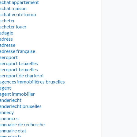
achat appartement
achat maison
achat vente immo
acheter
acheter louer
adagio
adress
adresse
adresse française
aeroport
aéroport bruxelles
aeroport bruxelles
aeroport de charleroi
agences immobilières bruxelles
agent
agent immobilier
anderlecht
anderlecht bruxelles
annecy
annonces
annuaire de recherche
annuaire etat
annuaire fr