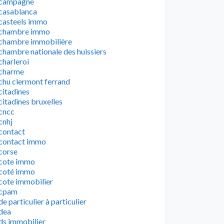
campagne
casablanca
casteels immo
chambre immo
chambre immobilière
chambre nationale des huissiers
charleroi
charme
chu clermont ferrand
citadines
citadines bruxelles
cncc
cnhj
contact
contact immo
corse
cote immo
coté immo
cote immobilier
cpam
de particulier à particulier
dea
ds immobilier