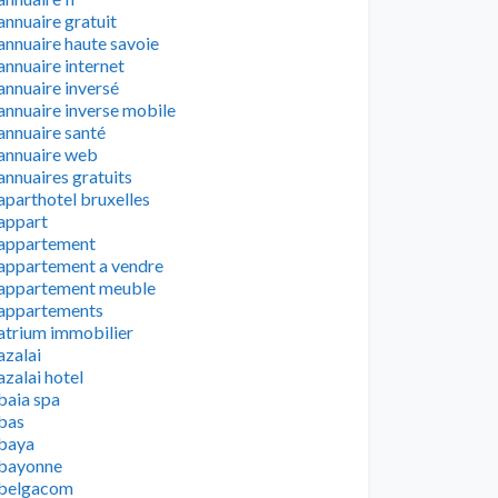
annuaire gratuit
annuaire haute savoie
annuaire internet
annuaire inversé
annuaire inverse mobile
annuaire santé
annuaire web
annuaires gratuits
aparthotel bruxelles
appart
appartement
appartement a vendre
appartement meuble
appartements
atrium immobilier
azalai
azalai hotel
baia spa
bas
baya
bayonne
belgacom