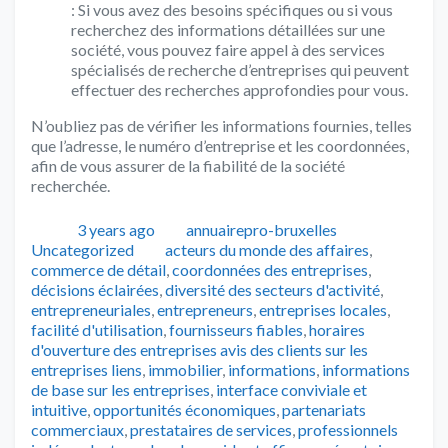
: Si vous avez des besoins spécifiques ou si vous
recherchez des informations détaillées sur une
société, vous pouvez faire appel à des services
spécialisés de recherche d’entreprises qui peuvent
effectuer des recherches approfondies pour vous.
N’oubliez pas de vérifier les informations fournies, telles
que l’adresse, le numéro d’entreprise et les coordonnées,
afin de vous assurer de la fiabilité de la société
recherchée.
Publié
Auteur
Catégories
3 years ago
annuairepro-bruxelles
Tags
Uncategorized
acteurs du monde des affaires
,
commerce de détail
,
coordonnées des entreprises
,
décisions éclairées
,
diversité des secteurs d'activité
,
entrepreneuriales
,
entrepreneurs
,
entreprises locales
,
facilité d'utilisation
,
fournisseurs fiables
,
horaires
d'ouverture des entreprises avis des clients sur les
entreprises liens
,
immobilier
,
informations
,
informations
de base sur les entreprises
,
interface conviviale et
intuitive
,
opportunités économiques
,
partenariats
commerciaux
,
prestataires de services
,
professionnels