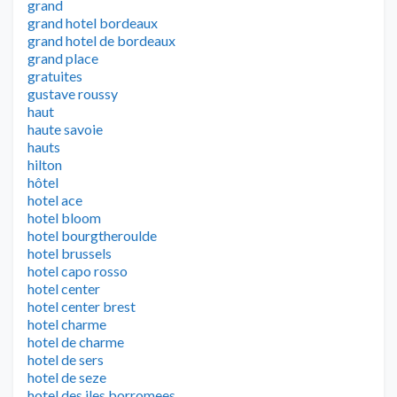
grand
grand hotel bordeaux
grand hotel de bordeaux
grand place
gratuites
gustave roussy
haut
haute savoie
hauts
hilton
hôtel
hotel ace
hotel bloom
hotel bourgtheroulde
hotel brussels
hotel capo rosso
hotel center
hotel center brest
hotel charme
hotel de charme
hotel de sers
hotel de seze
hotel des iles borromees