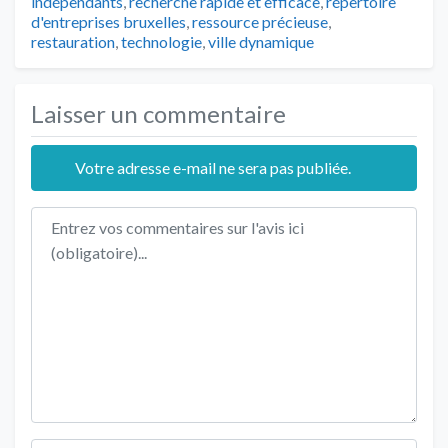
indépendants
,
recherche rapide et efficace
,
répertoire
d'entreprises bruxelles
,
ressource précieuse
,
restauration
,
technologie
,
ville dynamique
Laisser un commentaire
Votre adresse e-mail ne sera pas publiée.
Texte de l'avis
Nom