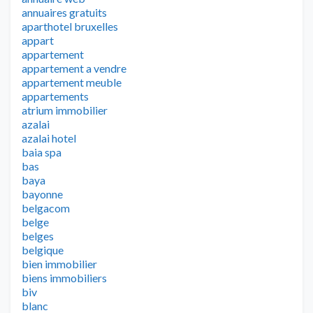
annuaires gratuits
aparthotel bruxelles
appart
appartement
appartement a vendre
appartement meuble
appartements
atrium immobilier
azalai
azalai hotel
baia spa
bas
baya
bayonne
belgacom
belge
belges
belgique
bien immobilier
biens immobiliers
biv
blanc