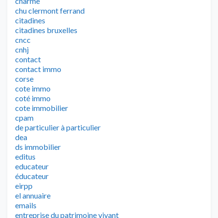
charme
chu clermont ferrand
citadines
citadines bruxelles
cncc
cnhj
contact
contact immo
corse
cote immo
coté immo
cote immobilier
cpam
de particulier à particulier
dea
ds immobilier
editus
educateur
éducateur
eirpp
el annuaire
emails
entreprise du patrimoine vivant