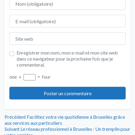
E-mail
Site web
Enregistrer mon nom, mon e-mail et mon site web
dans ce navigateur pour la prochaine fois que je
commenterai.
one
+
=
four
Navigation
Article
Précédent
Facilitez votre vie quotidienne à Bruxelles grâce
précédent
aux services aux particuliers
de
Article
:
Suivant
Le réseau professionnel à Bruxelles : Un tremplin pour
suivant
votre carrière