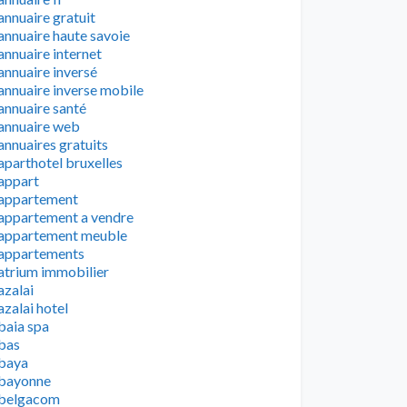
annuaire gratuit
annuaire haute savoie
annuaire internet
annuaire inversé
annuaire inverse mobile
annuaire santé
annuaire web
annuaires gratuits
aparthotel bruxelles
appart
appartement
appartement a vendre
appartement meuble
appartements
atrium immobilier
azalai
azalai hotel
baia spa
bas
baya
bayonne
belgacom