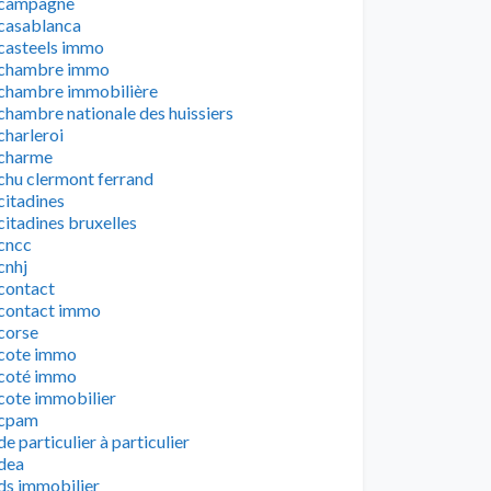
campagne
casablanca
casteels immo
chambre immo
chambre immobilière
chambre nationale des huissiers
charleroi
charme
chu clermont ferrand
citadines
citadines bruxelles
cncc
cnhj
contact
contact immo
corse
cote immo
coté immo
cote immobilier
cpam
de particulier à particulier
dea
ds immobilier