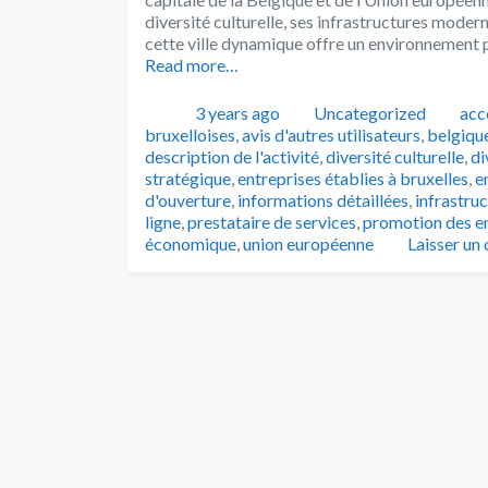
diversité culturelle, ses infrastructures mode
cette ville dynamique offre un environnement p
Read more…
Publié
Catégories
Tag
3 years ago
Uncategorized
acce
bruxelloises
,
avis d'autres utilisateurs
,
belgiqu
description de l'activité
,
diversité culturelle
,
di
stratégique
,
entreprises établies à bruxelles
,
e
d'ouverture
,
informations détaillées
,
infrastru
ligne
,
prestataire de services
,
promotion des en
économique
,
union européenne
Laisser un