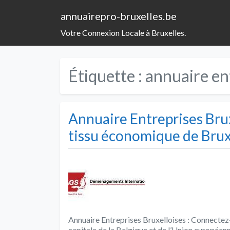
annuairepro-bruxelles.be
Votre Connexion Locale à Bruxelles.
Étiquette :
annuaire en
Annuaire Entreprises Bru
tissu économique de Brux
Annuaire Entreprises Bruxelloises : Connectez-
capitale de la Belgique et de l’Union européen