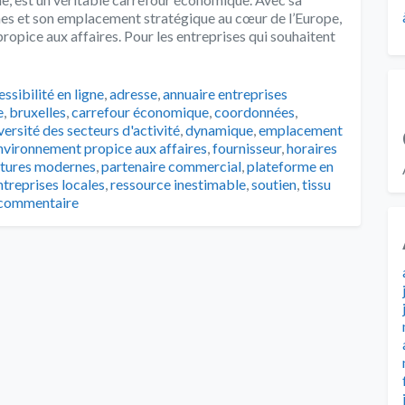
rnes et son emplacement stratégique au cœur de l’Europe,
ropice aux affaires. Pour les entreprises qui souhaitent
s
ssibilité en ligne
,
adresse
,
annuaire entreprises
e
,
bruxelles
,
carrefour économique
,
coordonnées
,
versité des secteurs d'activité
,
dynamique
,
emplacement
nvironnement propice aux affaires
,
fournisseur
,
horaires
ctures modernes
,
partenaire commercial
,
plateforme en
treprises locales
,
ressource inestimable
,
soutien
,
tissu
 commentaire