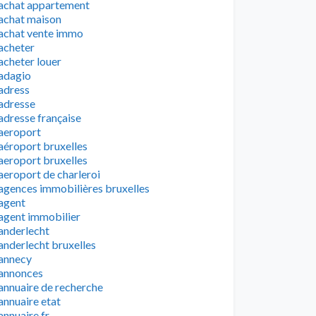
achat appartement
achat maison
achat vente immo
acheter
acheter louer
adagio
adress
adresse
adresse française
aeroport
aéroport bruxelles
aeroport bruxelles
aeroport de charleroi
agences immobilières bruxelles
agent
agent immobilier
anderlecht
anderlecht bruxelles
annecy
annonces
annuaire de recherche
annuaire etat
annuaire fr