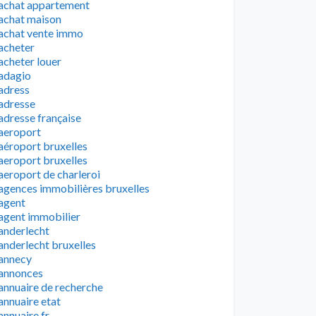
achat appartement
achat maison
achat vente immo
acheter
acheter louer
adagio
adress
adresse
adresse française
aeroport
aéroport bruxelles
aeroport bruxelles
aeroport de charleroi
agences immobilières bruxelles
agent
agent immobilier
anderlecht
anderlecht bruxelles
annecy
annonces
annuaire de recherche
annuaire etat
annuaire fr