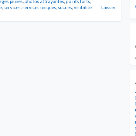
ages jaunes
,
photos attrayantes
,
points forts
,
e
,
services
,
services uniques
,
succès
,
visibilité
Laisser