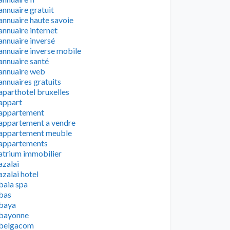
annuaire gratuit
annuaire haute savoie
annuaire internet
annuaire inversé
annuaire inverse mobile
annuaire santé
annuaire web
annuaires gratuits
aparthotel bruxelles
appart
appartement
appartement a vendre
appartement meuble
appartements
atrium immobilier
azalai
azalai hotel
baia spa
bas
baya
bayonne
belgacom