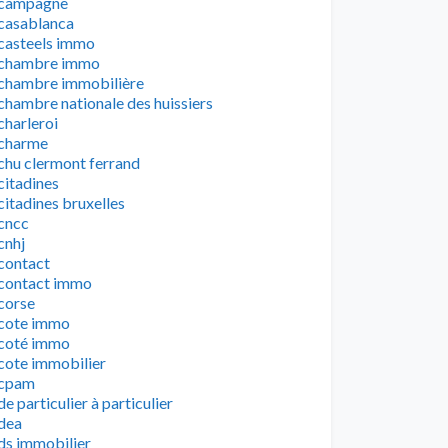
campagne
casablanca
casteels immo
chambre immo
chambre immobilière
chambre nationale des huissiers
charleroi
charme
chu clermont ferrand
citadines
citadines bruxelles
cncc
cnhj
contact
contact immo
corse
cote immo
coté immo
cote immobilier
cpam
de particulier à particulier
dea
ds immobilier