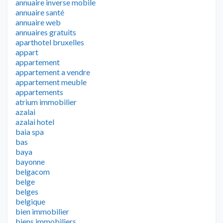
annuaire inverse mobile
annuaire santé
annuaire web
annuaires gratuits
aparthotel bruxelles
appart
appartement
appartement a vendre
appartement meuble
appartements
atrium immobilier
azalai
azalai hotel
baia spa
bas
baya
bayonne
belgacom
belge
belges
belgique
bien immobilier
biens immobiliers