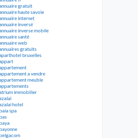
annuaire gratuit
annuaire haute savoie
annuaire internet
annuaire inversé
annuaire inverse mobile
annuaire santé
annuaire web
annuaires gratuits
aparthotel bruxelles
appart
appartement
appartement a vendre
appartement meuble
appartements
atrium immobilier
azalai
azalai hotel
baia spa
bas
baya
bayonne
belgacom