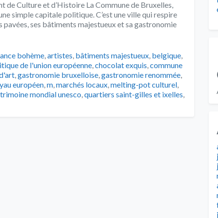
 de Culture et d’Histoire La Commune de Bruxelles,
ne simple capitale politique. C’est une ville qui respire
 rues pavées, ses bâtiments majestueux et sa gastronomie
ance bohème
,
artistes
,
bâtiments majestueux
,
belgique
,
itique de l'union européenne
,
chocolat exquis
,
commune
d'art
,
gastronomie bruxelloise
,
gastronomie renommée
,
oyau européen
,
m
,
marchés locaux
,
melting-pot culturel
,
trimoine mondial unesco
,
quartiers saint-gilles et ixelles
,