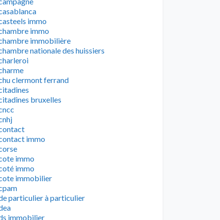
campagne
casablanca
casteels immo
chambre immo
chambre immobilière
chambre nationale des huissiers
charleroi
charme
chu clermont ferrand
citadines
citadines bruxelles
cncc
cnhj
contact
contact immo
corse
cote immo
coté immo
cote immobilier
cpam
de particulier à particulier
dea
ds immobilier