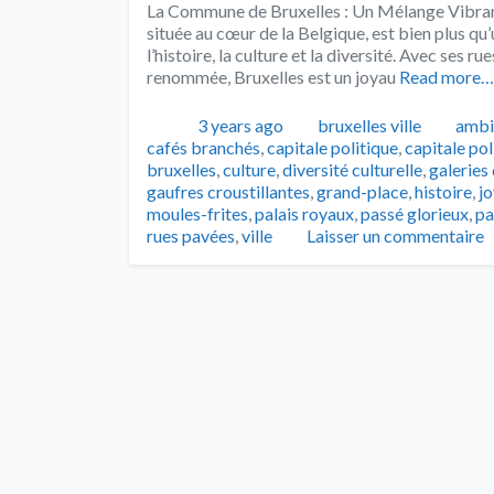
La Commune de Bruxelles : Un Mélange Vibrant
située au cœur de la Belgique, est bien plus qu’u
l’histoire, la culture et la diversité. Avec ses
renommée, Bruxelles est un joyau
Read more…
Publié
Catégories
Tags
3 years ago
bruxelles ville
ambi
cafés branchés
,
capitale politique
,
capitale pol
bruxelles
,
culture
,
diversité culturelle
,
galeries 
gaufres croustillantes
,
grand-place
,
histoire
,
j
moules-frites
,
palais royaux
,
passé glorieux
,
pa
rues pavées
,
ville
Laisser un commentaire