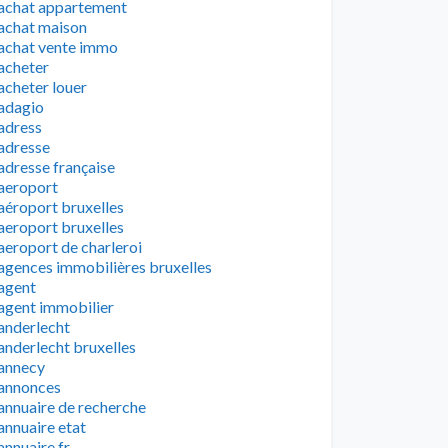
achat appartement
achat maison
achat vente immo
acheter
acheter louer
adagio
adress
adresse
adresse française
aeroport
aéroport bruxelles
aeroport bruxelles
aeroport de charleroi
agences immobilières bruxelles
agent
agent immobilier
anderlecht
anderlecht bruxelles
annecy
annonces
annuaire de recherche
annuaire etat
annuaire fr