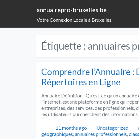
annuairepro-bruxelles.be
Votre Connexion Locale à Bruxelles.
Étiquette :
annuaires p
Comprendre l’Annuaire : 
Répertoires en Ligne
Annuaire Définition : Qu’est-ce qu’un annuaire
l’Internet, est une plateforme en ligne qui répe
entreprises, des services, des professionnels, d
les utilisateurs qui cherchent des information
Publié
Catégories
11 months ago
Uncategorized
géographiques
,
annuaires professionnels
,
clas