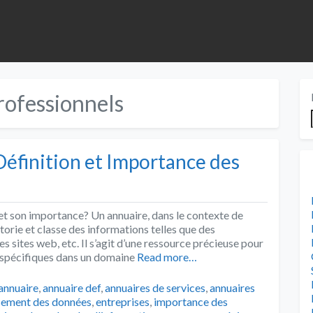
rofessionnels
Définition et Importance des
 et son importance? Un annuaire, dans le contexte de
rtorie et classe des informations telles que des
es sites web, etc. Il s’agit d’une ressource précieuse pour
s spécifiques dans un domaine
Read more…
Tags
annuaire
,
annuaire def
,
annuaires de services
,
annuaires
sement des données
,
entreprises
,
importance des