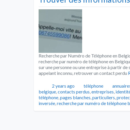
Recherche par Numéro de Téléphone en Belgi
recherche par numéro de téléphone en Belgique
sur une personne ou une entreprise à partir de 
appelant inconnu, retrouver un contact perdu
R
Publié
Catégories
Tags
2 years ago
téléphone
annuaires
belgique
,
contacts perdus
,
entreprises
,
identit
téléphone
,
pages blanches
,
particuliers
,
protec
inversée
,
recherche par numéro de téléphone 