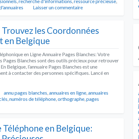
sionnels
,
recherche d'informations
,
ressource précieuse
,
d'annuaires
Laisser un commentaire
: Trouvez les Coordonnées
t en Belgique
léphonique en Ligne Annuaire Pages Blanches: Votre
s Pages Blanches sont des outils précieux pour retrouver
 En Belgique, l’annuaire Pages Blanches est une
ent à contacter des personnes spécifiques. Lancé en
Tags
annu pages blanches
,
annuaires en ligne
,
annuaires
clés
,
numéros de téléphone
,
orthographe
,
pages
 Téléphone en Belgique:
 Précieuses