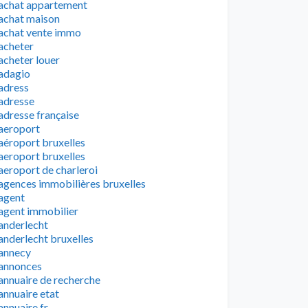
achat appartement
achat maison
achat vente immo
acheter
acheter louer
adagio
adress
adresse
adresse française
aeroport
aéroport bruxelles
aeroport bruxelles
aeroport de charleroi
agences immobilières bruxelles
agent
agent immobilier
anderlecht
anderlecht bruxelles
annecy
annonces
annuaire de recherche
annuaire etat
annuaire fr