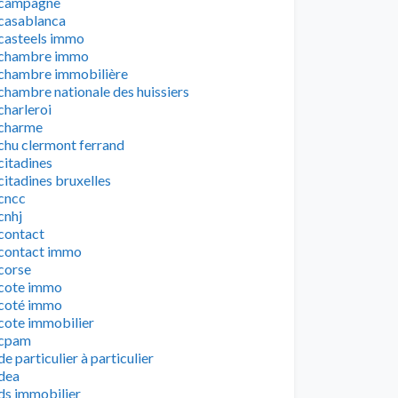
campagne
casablanca
casteels immo
chambre immo
chambre immobilière
chambre nationale des huissiers
charleroi
charme
chu clermont ferrand
citadines
citadines bruxelles
cncc
cnhj
contact
contact immo
corse
cote immo
coté immo
cote immobilier
cpam
de particulier à particulier
dea
ds immobilier