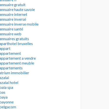
annuaire gratuit
annuaire haute savoie
annuaire internet
annuaire inversé
annuaire inverse mobile
annuaire santé
annuaire web
annuaires gratuits
aparthotel bruxelles
appart
appartement
appartement a vendre
appartement meuble
appartements
atrium immobilier
azalai
azalai hotel
baia spa
bas
baya
bayonne
belgacom