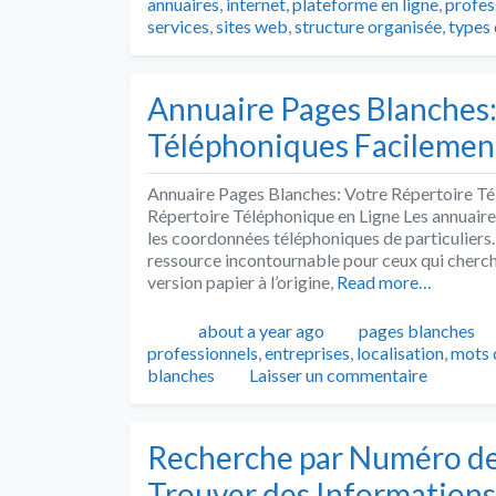
annuaires
,
internet
,
plateforme en ligne
,
profes
services
,
sites web
,
structure organisée
,
types 
Annuaire Pages Blanches
Téléphoniques Facilemen
Annuaire Pages Blanches: Votre Répertoire Té
Répertoire Téléphonique en Ligne Les annuaire
les coordonnées téléphoniques de particuliers.
ressource incontournable pour ceux qui cherch
version papier à l’origine,
Read more…
Publié
Catégories
about a year ago
pages blanches
professionnels
,
entreprises
,
localisation
,
mots 
blanches
Laisser un commentaire
Recherche par Numéro de
Trouver des Informations