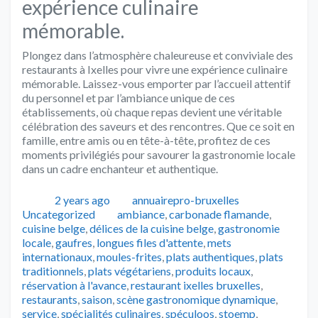
expérience culinaire
mémorable.
Plongez dans l’atmosphère chaleureuse et conviviale des
restaurants à Ixelles pour vivre une expérience culinaire
mémorable. Laissez-vous emporter par l’accueil attentif
du personnel et par l’ambiance unique de ces
établissements, où chaque repas devient une véritable
célébration des saveurs et des rencontres. Que ce soit en
famille, entre amis ou en tête-à-tête, profitez de ces
moments privilégiés pour savourer la gastronomie locale
dans un cadre enchanteur et authentique.
Publié
Auteur
Catégories
2 years ago
annuairepro-bruxelles
Tags
Uncategorized
ambiance
,
carbonade flamande
,
cuisine belge
,
délices de la cuisine belge
,
gastronomie
locale
,
gaufres
,
longues files d'attente
,
mets
internationaux
,
moules-frites
,
plats authentiques
,
plats
traditionnels
,
plats végétariens
,
produits locaux
,
réservation à l'avance
,
restaurant ixelles bruxelles
,
restaurants
,
saison
,
scène gastronomique dynamique
,
service
,
spécialités culinaires
,
spéculoos
,
stoemp
,