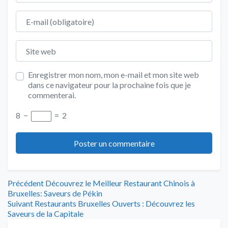
E-mail
Site web
Enregistrer mon nom, mon e-mail et mon site web
dans ce navigateur pour la prochaine fois que je
commenterai.
8
−
=
2
Navigation
Article
Précédent
Découvrez le Meilleur Restaurant Chinois à
précédent
Bruxelles: Saveurs de Pékin
de
Article
:
Suivant
Restaurants Bruxelles Ouverts : Découvrez les
suivant
Saveurs de la Capitale
l’article
: