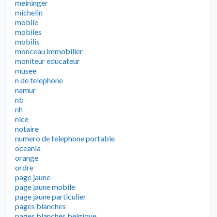
meininger
michelin
mobile
mobiles
mobilis
monceau immobilier
moniteur educateur
musee
n de telephone
namur
nb
nh
nice
notaire
numero de telephone portable
oceania
orange
ordre
page jaune
page jaune mobile
page jaune particulier
pages blanches
pages blanches belgique