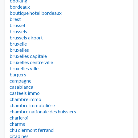
booking
bordeaux
boutique hotel bordeaux
brest
brussel
brussels
brussels airport
bruxelle
bruxelles
bruxelles capitale
bruxelles centre ville
bruxelles ville
burgers
campagne
casablanca
casteels immo
chambre immo
chambre immobilière
chambre nationale des huissiers
charleroi
charme
chu clermont ferrand
citadines