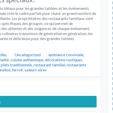
ix idéaux pour les grandes tablées et les événements
ale crée le cadre parfait pour réunir un grand nombre de
lante. Les propriétaires des restaurants familiaux sont
s spécifiques des groupes, ce qui permet de
on des attentes et des exigences de chaque événement.
ns culinaires transmises de génération en génération, les
ante et délicieuse pour des grandes tablées
Catégories
Tags
lles
Uncategorized
ambiance conviviale
,
ialité
,
cuisine authentique
,
décorations rustiques
,
,
plats traditionnels
,
restaurant familial
,
restaurants
nalisé
,
terroir
,
valeurs sûres
.