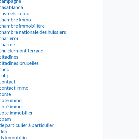
campagne
casablanca
casteels immo
chambre immo
chambre immobilière
chambre nationale des huissiers
charleroi
charme
chu clermont ferrand
citadines
citadines bruxelles
cncc
cnhj
contact
contact immo
corse
cote immo
coté immo
cote immobilier
cpam
de particulier à particulier
dea
ds immobilier