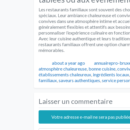
Les restaurants familiaux sont souvent des cho
spéciaux. Leur ambiance chaleureuse et convivi
convives dans une atmosphère intime et accueil
généralement flexibles et attentifs aux besoin
personnaliser l’expérience culinaire en foncti
Avec leur cuisine authentique et leurs traditio
restaurants familiaux offrent une option charm
mémorables.
Publié
Auteur
about a year ago
annuairepro-bruxe
atmosphère chaleureuse
,
bonne cuisine
,
conviv
établissements chaleureux
,
ingrédients locaux
familiaux
,
saveurs authentiques
,
service person
Laisser un commentaire
Votre adresse e-mail ne sera pas publiée