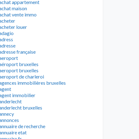
achat appartement
achat maison
achat vente immo
acheter
acheter louer
adagio
adress
adresse
adresse française
aeroport
aéroport bruxelles
aeroport bruxelles
aeroport de charleroi
agences immobilières bruxelles
agent
agent immobilier
anderlecht
anderlecht bruxelles
annecy
annonces
annuaire de recherche
annuaire etat
annuaire fr