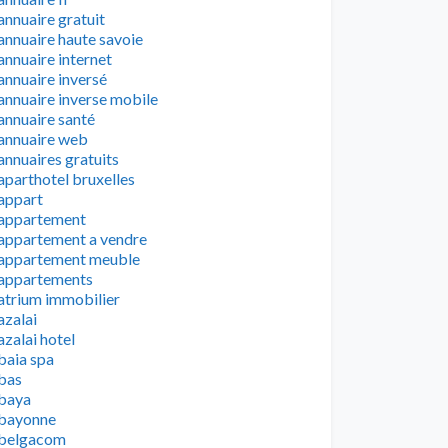
annuaire gratuit
annuaire haute savoie
annuaire internet
annuaire inversé
annuaire inverse mobile
annuaire santé
annuaire web
annuaires gratuits
aparthotel bruxelles
appart
appartement
appartement a vendre
appartement meuble
appartements
atrium immobilier
azalai
azalai hotel
baia spa
bas
baya
bayonne
belgacom