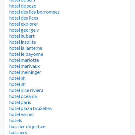
hotel de seze
hotel des iles borromees
hotel des lices
hotel explorer
hotel george v
hotel hubert
hotel insolite
hotel la lanterne
hotel le bayonne
hotel mariotte
hotel marivaux
hotel meininger
hôtel nh
hotel nh
hotel nice riviera
hotel oceania
hotel paris
hotel plaza bruxelles
hotel vernet
hôtels
huissier de justice
huissiers