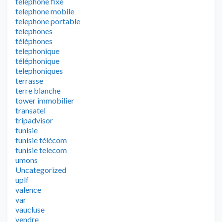
telephone fixe
telephone mobile
telephone portable
telephones
téléphones
telephonique
téléphonique
telephoniques
terrasse
terre blanche
tower immobilier
transatel
tripadvisor
tunisie
tunisie télécom
tunisie telecom
umons
Uncategorized
uplf
valence
var
vaucluse
vendre