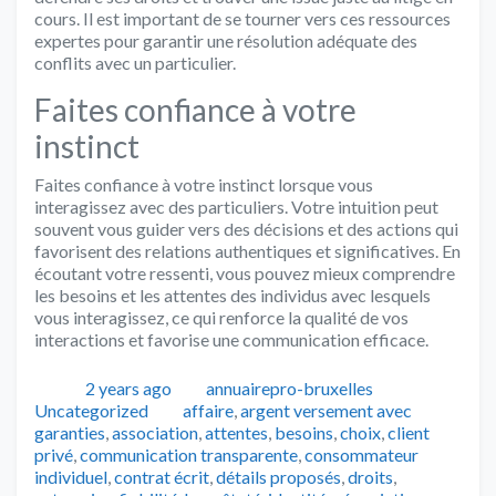
cours. Il est important de se tourner vers ces ressources
expertes pour garantir une résolution adéquate des
conflits avec un particulier.
Faites confiance à votre
instinct
Faites confiance à votre instinct lorsque vous
interagissez avec des particuliers. Votre intuition peut
souvent vous guider vers des décisions et des actions qui
favorisent des relations authentiques et significatives. En
écoutant votre ressenti, vous pouvez mieux comprendre
les besoins et les attentes des individus avec lesquels
vous interagissez, ce qui renforce la qualité de vos
interactions et favorise une communication efficace.
Publié
Auteur
Catégories
2 years ago
annuairepro-bruxelles
Tags
Uncategorized
affaire
,
argent versement avec
garanties
,
association
,
attentes
,
besoins
,
choix
,
client
privé
,
communication transparente
,
consommateur
individuel
,
contrat écrit
,
détails proposés
,
droits
,