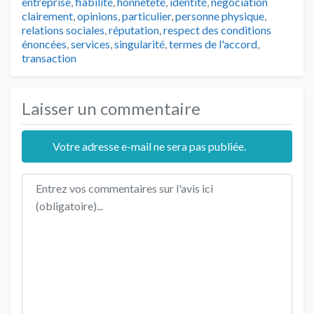
entreprise
,
fiabilité
,
honnêteté
,
identité
,
négociation
clairement
,
opinions
,
particulier
,
personne physique
,
relations sociales
,
réputation
,
respect des conditions
énoncées
,
services
,
singularité
,
termes de l'accord
,
transaction
Laisser un commentaire
Votre adresse e-mail ne sera pas publiée.
Texte de l'avis