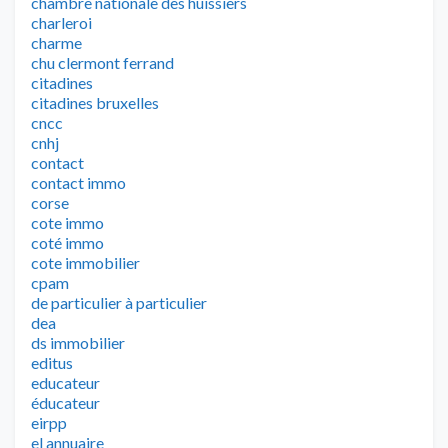
chambre nationale des huissiers
charleroi
charme
chu clermont ferrand
citadines
citadines bruxelles
cncc
cnhj
contact
contact immo
corse
cote immo
coté immo
cote immobilier
cpam
de particulier à particulier
dea
ds immobilier
editus
educateur
éducateur
eirpp
el annuaire