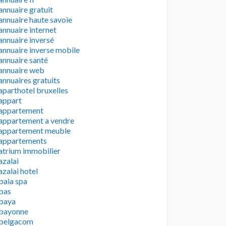
annuaire gratuit
annuaire haute savoie
annuaire internet
annuaire inversé
annuaire inverse mobile
annuaire santé
annuaire web
annuaires gratuits
aparthotel bruxelles
appart
appartement
appartement a vendre
appartement meuble
appartements
atrium immobilier
azalai
azalai hotel
baia spa
bas
baya
bayonne
belgacom