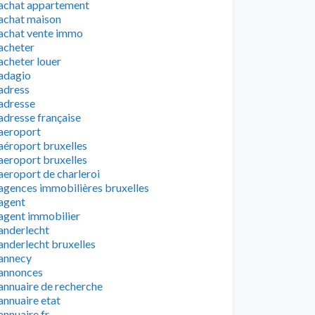
achat appartement
achat maison
achat vente immo
acheter
acheter louer
adagio
adress
adresse
adresse française
aeroport
aéroport bruxelles
aeroport bruxelles
aeroport de charleroi
agences immobilières bruxelles
agent
agent immobilier
anderlecht
anderlecht bruxelles
annecy
annonces
annuaire de recherche
annuaire etat
annuaire fr