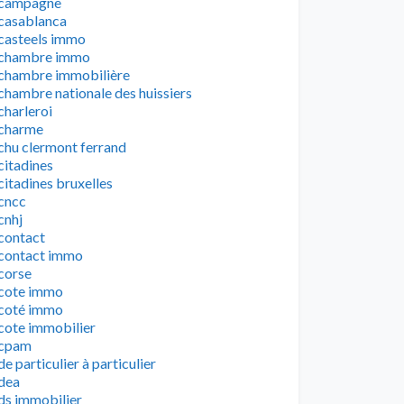
campagne
casablanca
casteels immo
chambre immo
chambre immobilière
chambre nationale des huissiers
charleroi
charme
chu clermont ferrand
citadines
citadines bruxelles
cncc
cnhj
contact
contact immo
corse
cote immo
coté immo
cote immobilier
cpam
de particulier à particulier
dea
ds immobilier