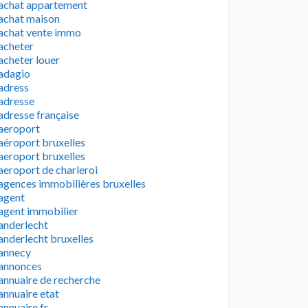
achat appartement
achat maison
achat vente immo
acheter
acheter louer
adagio
adress
adresse
adresse française
aeroport
aéroport bruxelles
aeroport bruxelles
aeroport de charleroi
agences immobilières bruxelles
agent
agent immobilier
anderlecht
anderlecht bruxelles
annecy
annonces
annuaire de recherche
annuaire etat
annuaire fr