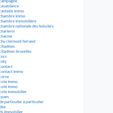
campagne
casablanca
casteels immo
chambre immo
chambre immobilière
chambre nationale des huissiers
charleroi
charme
chu clermont ferrand
citadines
citadines bruxelles
cncc
cnhj
contact
contact immo
corse
cote immo
coté immo
cote immobilier
cpam
de particulier à particulier
dea
ds immobilier