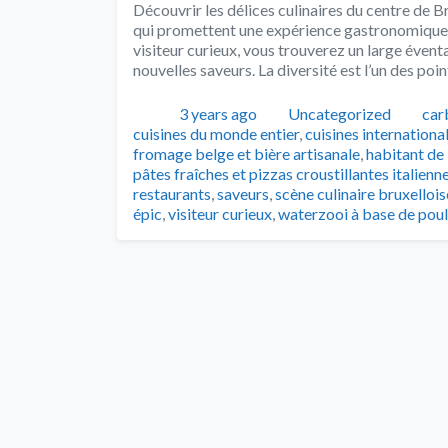
Découvrir les délices culinaires du centre de B
qui promettent une expérience gastronomique i
visiteur curieux, vous trouverez un large éventa
nouvelles saveurs. La diversité est l’un des poin
Publié
Catégories
Tag
3 years ago
Uncategorized
car
cuisines du monde entier
,
cuisines internationa
fromage belge et bière artisanale
,
habitant de l
pâtes fraîches et pizzas croustillantes italienn
restaurants
,
saveurs
,
scène culinaire bruxellois
épic
,
visiteur curieux
,
waterzooi à base de poul