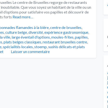
ruxelles Le centre de Bruxelles regorge de restaurants
noubliable. Que vous soyez un habitant de la ville ou un
il d’options pour satisfaire vos papilles et découvrir de
ts forts
Read more…
s
bonnades flamandes à la bière
,
centre de bruxelles
,
les
,
culture belge
,
diversité
,
expérience gastronomique
,
a ville
,
large éventail d'options
,
moules-frites
,
papilles
,
es
,
plats belges classiques
,
restaurant bruxelles centre
,
e
,
spécialités locales
,
stoemp
,
sushis délicats et plats
et
Laisser un commentaire