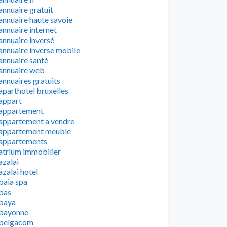
annuaire gratuit
annuaire haute savoie
annuaire internet
annuaire inversé
annuaire inverse mobile
annuaire santé
annuaire web
annuaires gratuits
aparthotel bruxelles
appart
appartement
appartement a vendre
appartement meuble
appartements
atrium immobilier
azalai
azalai hotel
baia spa
bas
baya
bayonne
belgacom