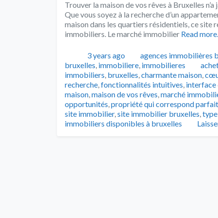
Trouver la maison de vos rêves à Bruxelles n’a j
Que vous soyez à la recherche d’un appartemen
maison dans les quartiers résidentiels, ce sit
immobiliers. Le marché immobilier
Read mor
Publié
Catégories
3 years ago
agences immobilières b
Tags
bruxelles
,
immobiliere
,
immobilieres
achet
immobiliers
,
bruxelles
,
charmante maison
,
cœur
recherche
,
fonctionnalités intuitives
,
interface
maison
,
maison de vos rêves
,
marché immobilie
opportunités
,
propriété qui correspond parfai
site immobilier
,
site immobilier bruxelles
,
type
immobiliers disponibles à bruxelles
Laiss