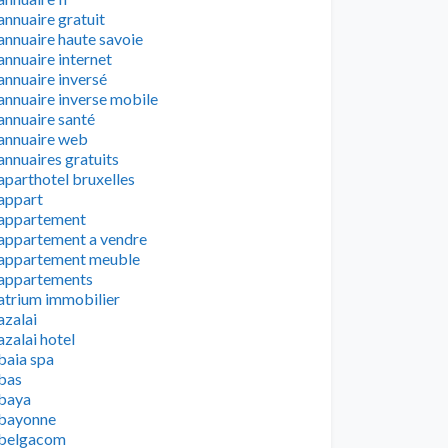
annuaire gratuit
annuaire haute savoie
annuaire internet
annuaire inversé
annuaire inverse mobile
annuaire santé
annuaire web
annuaires gratuits
aparthotel bruxelles
appart
appartement
appartement a vendre
appartement meuble
appartements
atrium immobilier
azalai
azalai hotel
baia spa
bas
baya
bayonne
belgacom