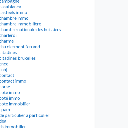
campagne
casablanca
casteels immo
chambre immo
chambre immobilière
chambre nationale des huissiers
charleroi
charme
chu clermont ferrand
citadines
citadines bruxelles
cncc
cnhj
contact
contact immo
corse
cote immo
coté immo
cote immobilier
cpam
de particulier à particulier
dea
ds immobilier