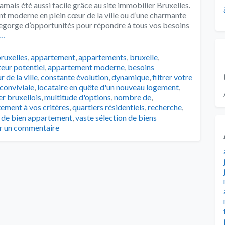
amais été aussi facile grâce au site immobilier Bruxelles.
t moderne en plein cœur de la ville ou d’une charmante
e regorge d’opportunités pour répondre à tous vos besoins
e…
ruxelles
,
appartement
,
appartements
,
bruxelle
,
eur potentiel
,
appartement moderne
,
besoins
 de la ville
,
constante évolution
,
dynamique
,
filtrer votre
 conviviale
,
locataire en quête d'un nouveau logement
,
r bruxellois
,
multitude d'options
,
nombre de
,
tement à vos critères
,
quartiers résidentiels
,
recherche
,
 de bien appartement
,
vaste sélection de biens
er un commentaire