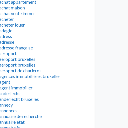
achat appartement
achat maison
achat vente immo
acheter
acheter louer
adagio
adress
adresse
adresse française
aeroport
aéroport bruxelles
aeroport bruxelles
aeroport de charleroi
agences immobilières bruxelles
agent
agent immobilier
anderlecht
anderlecht bruxelles
annecy
annonces
annuaire de recherche
annuaire etat
annuaire fr