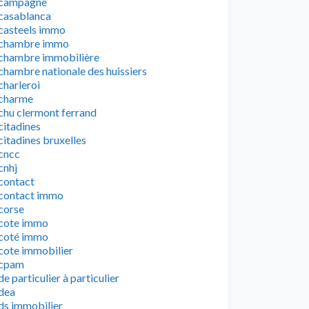
campagne
casablanca
casteels immo
chambre immo
chambre immobilière
chambre nationale des huissiers
charleroi
charme
chu clermont ferrand
citadines
citadines bruxelles
cncc
cnhj
contact
contact immo
corse
cote immo
coté immo
cote immobilier
cpam
de particulier à particulier
dea
ds immobilier