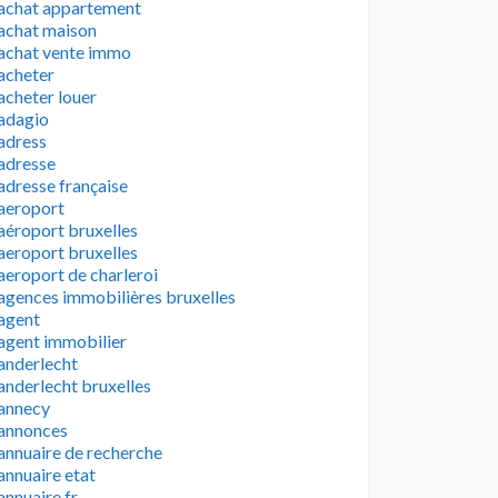
achat appartement
achat maison
achat vente immo
acheter
acheter louer
adagio
adress
adresse
adresse française
aeroport
aéroport bruxelles
aeroport bruxelles
aeroport de charleroi
agences immobilières bruxelles
agent
agent immobilier
anderlecht
anderlecht bruxelles
annecy
annonces
annuaire de recherche
annuaire etat
annuaire fr