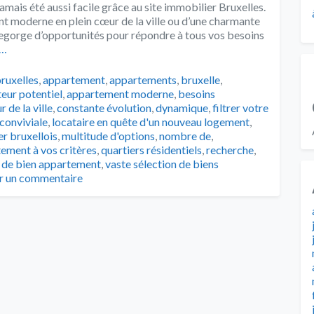
amais été aussi facile grâce au site immobilier Bruxelles.
t moderne en plein cœur de la ville ou d’une charmante
e regorge d’opportunités pour répondre à tous vos besoins
e…
ruxelles
,
appartement
,
appartements
,
bruxelle
,
eur potentiel
,
appartement moderne
,
besoins
 de la ville
,
constante évolution
,
dynamique
,
filtrer votre
 conviviale
,
locataire en quête d'un nouveau logement
,
r bruxellois
,
multitude d'options
,
nombre de
,
tement à vos critères
,
quartiers résidentiels
,
recherche
,
 de bien appartement
,
vaste sélection de biens
er un commentaire