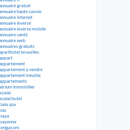
annuaire gratuit
annuaire haute savoie
annuaire internet
annuaire inversé
annuaire inverse mobile
annuaire santé
annuaire web
annuaires gratuits
aparthotel bruxelles
appart
appartement
appartement a vendre
appartement meuble
appartements
atrium immobilier
azalai
azalai hotel
baia spa
bas
baya
bayonne
belgacom