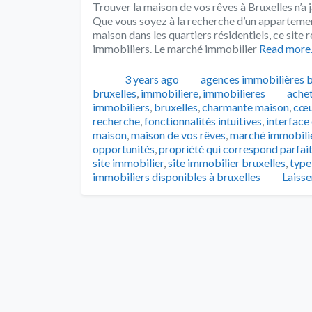
Trouver la maison de vos rêves à Bruxelles n’a j
Que vous soyez à la recherche d’un appartemen
maison dans les quartiers résidentiels, ce sit
immobiliers. Le marché immobilier
Read mor
Publié
Catégories
3 years ago
agences immobilières b
Tags
bruxelles
,
immobiliere
,
immobilieres
achet
immobiliers
,
bruxelles
,
charmante maison
,
cœur
recherche
,
fonctionnalités intuitives
,
interface
maison
,
maison de vos rêves
,
marché immobilie
opportunités
,
propriété qui correspond parfai
site immobilier
,
site immobilier bruxelles
,
type
immobiliers disponibles à bruxelles
Laiss