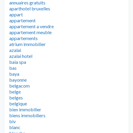
annuaires gratuits
aparthotel bruxelles
appart
appartement
appartement a vendre
appartement meuble
appartements
atrium immobilier
azalai
azalai hotel
baia spa
bas
baya
bayonne
belgacom
belge
belges
belgique
bien immobilier
biens immobiliers
biv
blanc