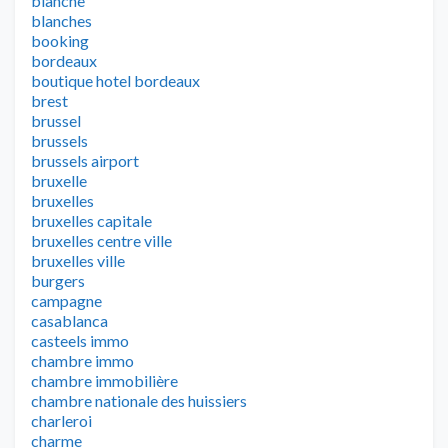
blanche
blanches
booking
bordeaux
boutique hotel bordeaux
brest
brussel
brussels
brussels airport
bruxelle
bruxelles
bruxelles capitale
bruxelles centre ville
bruxelles ville
burgers
campagne
casablanca
casteels immo
chambre immo
chambre immobilière
chambre nationale des huissiers
charleroi
charme