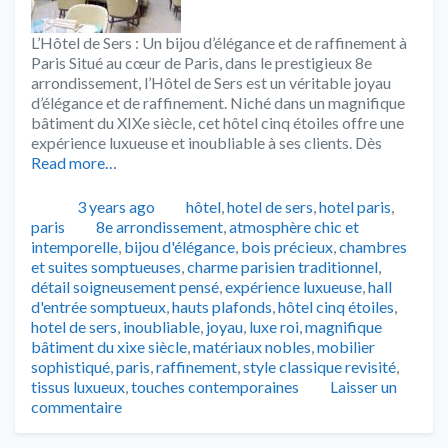
L’Hôtel de Sers : Un bijou d’élégance et de raffinement à
Paris Situé au cœur de Paris, dans le prestigieux 8e
arrondissement, l’Hôtel de Sers est un véritable joyau
d’élégance et de raffinement. Niché dans un magnifique
bâtiment du XIXe siècle, cet hôtel cinq étoiles offre une
expérience luxueuse et inoubliable à ses clients. Dès
Read more…
Publié
Catégories
3 years ago
hôtel
,
hotel de sers
,
hotel paris
,
Tags
paris
8e arrondissement
,
atmosphère chic et
intemporelle
,
bijou d'élégance
,
bois précieux
,
chambres
et suites somptueuses
,
charme parisien traditionnel
,
détail soigneusement pensé
,
expérience luxueuse
,
hall
d'entrée somptueux
,
hauts plafonds
,
hôtel cinq étoiles
,
hotel de sers
,
inoubliable
,
joyau
,
luxe roi
,
magnifique
bâtiment du xixe siècle
,
matériaux nobles
,
mobilier
sophistiqué
,
paris
,
raffinement
,
style classique revisité
,
tissus luxueux
,
touches contemporaines
Laisser un
commentaire