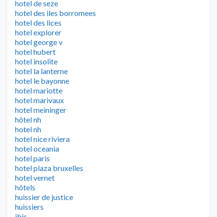
hotel de seze
hotel des iles borromees
hotel des lices
hotel explorer
hotel george v
hotel hubert
hotel insolite
hotel la lanterne
hotel le bayonne
hotel mariotte
hotel marivaux
hotel meininger
hôtel nh
hotel nh
hotel nice riviera
hotel oceania
hotel paris
hotel plaza bruxelles
hotel vernet
hôtels
huissier de justice
huissiers
ibis