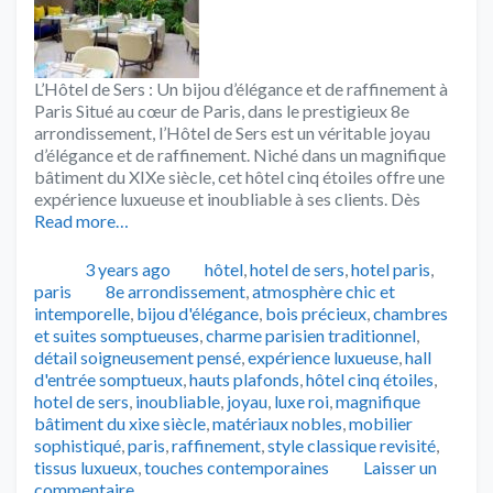
L’Hôtel de Sers : Un bijou d’élégance et de raffinement à
Paris Situé au cœur de Paris, dans le prestigieux 8e
arrondissement, l’Hôtel de Sers est un véritable joyau
d’élégance et de raffinement. Niché dans un magnifique
bâtiment du XIXe siècle, cet hôtel cinq étoiles offre une
expérience luxueuse et inoubliable à ses clients. Dès
Read more…
Publié
Catégories
3 years ago
hôtel
,
hotel de sers
,
hotel paris
,
Tags
paris
8e arrondissement
,
atmosphère chic et
intemporelle
,
bijou d'élégance
,
bois précieux
,
chambres
et suites somptueuses
,
charme parisien traditionnel
,
détail soigneusement pensé
,
expérience luxueuse
,
hall
d'entrée somptueux
,
hauts plafonds
,
hôtel cinq étoiles
,
hotel de sers
,
inoubliable
,
joyau
,
luxe roi
,
magnifique
bâtiment du xixe siècle
,
matériaux nobles
,
mobilier
sophistiqué
,
paris
,
raffinement
,
style classique revisité
,
tissus luxueux
,
touches contemporaines
Laisser un
commentaire