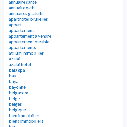
annuaire santé
annuaire web
annuaires gratuits
aparthotel bruxelles
appart
appartement
appartement a vendre
appartement meuble
appartements
atrium immobilier
azalai
azalai hotel
baia spa
bas
baya
bayonne
belgacom
belge
belges
belgique
bien immobilier
biens immobiliers
biv