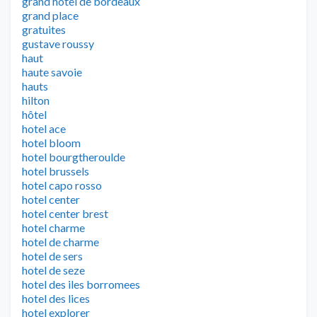
grand hotel de bordeaux
grand place
gratuites
gustave roussy
haut
haute savoie
hauts
hilton
hôtel
hotel ace
hotel bloom
hotel bourgtheroulde
hotel brussels
hotel capo rosso
hotel center
hotel center brest
hotel charme
hotel de charme
hotel de sers
hotel de seze
hotel des iles borromees
hotel des lices
hotel explorer