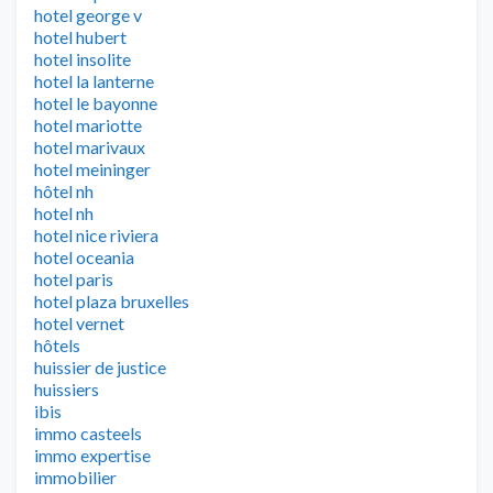
hotel george v
hotel hubert
hotel insolite
hotel la lanterne
hotel le bayonne
hotel mariotte
hotel marivaux
hotel meininger
hôtel nh
hotel nh
hotel nice riviera
hotel oceania
hotel paris
hotel plaza bruxelles
hotel vernet
hôtels
huissier de justice
huissiers
ibis
immo casteels
immo expertise
immobilier