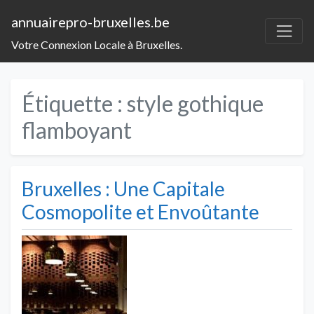
annuairepro-bruxelles.be
Votre Connexion Locale à Bruxelles.
Étiquette :
style gothique
flamboyant
Bruxelles : Une Capitale
Cosmopolite et Envoûtante