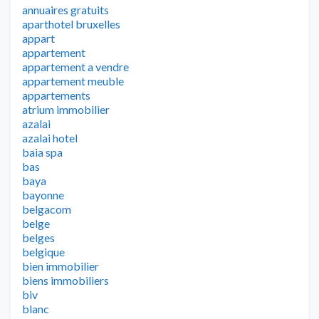
annuaires gratuits
aparthotel bruxelles
appart
appartement
appartement a vendre
appartement meuble
appartements
atrium immobilier
azalai
azalai hotel
baia spa
bas
baya
bayonne
belgacom
belge
belges
belgique
bien immobilier
biens immobiliers
biv
blanc