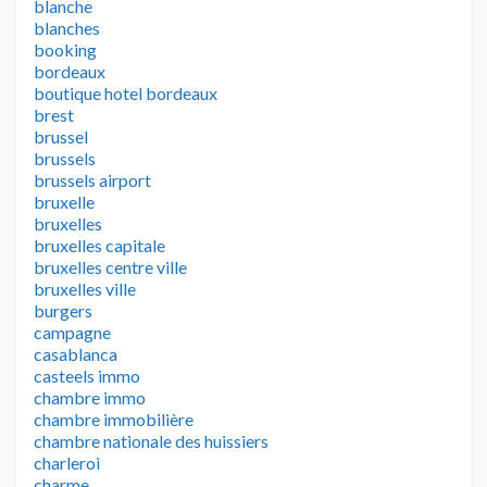
blanche
blanches
booking
bordeaux
boutique hotel bordeaux
brest
brussel
brussels
brussels airport
bruxelle
bruxelles
bruxelles capitale
bruxelles centre ville
bruxelles ville
burgers
campagne
casablanca
casteels immo
chambre immo
chambre immobilière
chambre nationale des huissiers
charleroi
charme