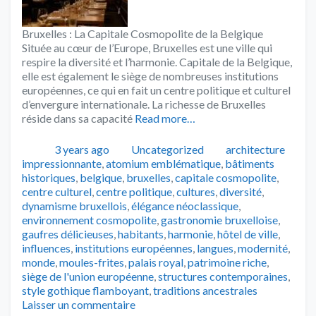
Bruxelles : La Capitale Cosmopolite de la Belgique
Située au cœur de l’Europe, Bruxelles est une ville qui
respire la diversité et l’harmonie. Capitale de la Belgique,
elle est également le siège de nombreuses institutions
européennes, ce qui en fait un centre politique et culturel
d’envergure internationale. La richesse de Bruxelles
réside dans sa capacité
Read more…
Publié
Catégories
Tags
3 years ago
Uncategorized
architecture
impressionnante
,
atomium emblématique
,
bâtiments
historiques
,
belgique
,
bruxelles
,
capitale cosmopolite
,
centre culturel
,
centre politique
,
cultures
,
diversité
,
dynamisme bruxellois
,
élégance néoclassique
,
environnement cosmopolite
,
gastronomie bruxelloise
,
gaufres délicieuses
,
habitants
,
harmonie
,
hôtel de ville
,
influences
,
institutions européennes
,
langues
,
modernité
,
monde
,
moules-frites
,
palais royal
,
patrimoine riche
,
siège de l'union européenne
,
structures contemporaines
,
style gothique flamboyant
,
traditions ancestrales
Laisser un commentaire