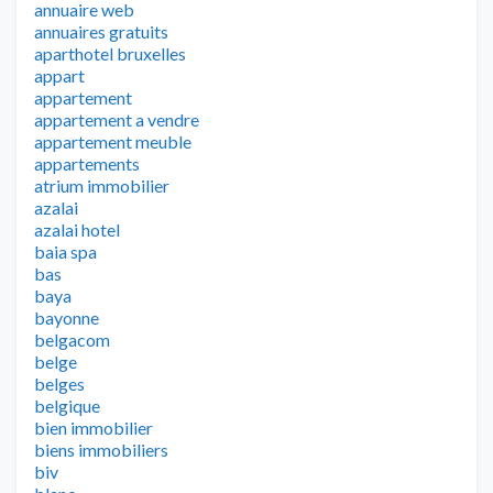
annuaire web
annuaires gratuits
aparthotel bruxelles
appart
appartement
appartement a vendre
appartement meuble
appartements
atrium immobilier
azalai
azalai hotel
baia spa
bas
baya
bayonne
belgacom
belge
belges
belgique
bien immobilier
biens immobiliers
biv