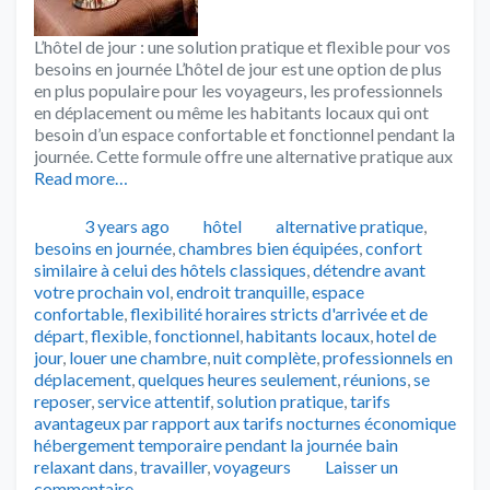
L’hôtel de jour : une solution pratique et flexible pour vos
besoins en journée L’hôtel de jour est une option de plus
en plus populaire pour les voyageurs, les professionnels
en déplacement ou même les habitants locaux qui ont
besoin d’un espace confortable et fonctionnel pendant la
journée. Cette formule offre une alternative pratique aux
Read more…
Publié
Catégories
Tags
3 years ago
hôtel
alternative pratique
,
besoins en journée
,
chambres bien équipées
,
confort
similaire à celui des hôtels classiques
,
détendre avant
votre prochain vol
,
endroit tranquille
,
espace
confortable
,
flexibilité horaires stricts d'arrivée et de
départ
,
flexible
,
fonctionnel
,
habitants locaux
,
hotel de
jour
,
louer une chambre
,
nuit complète
,
professionnels en
déplacement
,
quelques heures seulement
,
réunions
,
se
reposer
,
service attentif
,
solution pratique
,
tarifs
avantageux par rapport aux tarifs nocturnes économique
hébergement temporaire pendant la journée bain
relaxant dans
,
travailler
,
voyageurs
Laisser un
commentaire