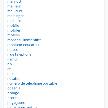
marriott
meilleur
meilleurs
meininger
michelin
mobile
mobiles
mobilis
monceau immobilier
moniteur educateur
musee
n de telephone
namur
nb
nh
nice
notaire
numero de telephone portable
oceania
orange
ordre
page jaune
page jaune mobile