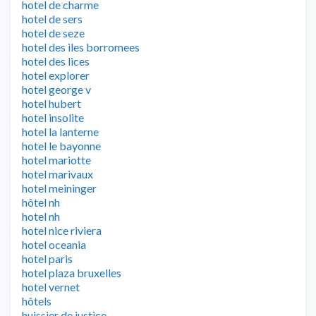
hotel de charme
hotel de sers
hotel de seze
hotel des iles borromees
hotel des lices
hotel explorer
hotel george v
hotel hubert
hotel insolite
hotel la lanterne
hotel le bayonne
hotel mariotte
hotel marivaux
hotel meininger
hôtel nh
hotel nh
hotel nice riviera
hotel oceania
hotel paris
hotel plaza bruxelles
hotel vernet
hôtels
huissier de justice