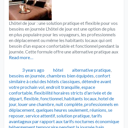
L’hôtel de jour : une solution pratique et flexible pour vos
besoins en journée L’hôtel de jour est une option de plus
en plus populaire pour les voyageurs, les professionnels
en déplacement ou même les habitants locaux qui ont
besoin d’un espace confortable et fonctionnel pendant la
journée. Cette formule offre une alternative pratique aux
Read more…
Publié
Catégories
Tags
3 years ago
hôtel
alternative pratique
,
besoins en journée
,
chambres bien équipées
,
confort
similaire à celui des hôtels classiques
,
détendre avant
votre prochain vol
,
endroit tranquille
,
espace
confortable
,
flexibilité horaires stricts d'arrivée et de
départ
,
flexible
,
fonctionnel
,
habitants locaux
,
hotel de
jour
,
louer une chambre
,
nuit complète
,
professionnels en
déplacement
,
quelques heures seulement
,
réunions
,
se
reposer
,
service attentif
,
solution pratique
,
tarifs
avantageux par rapport aux tarifs nocturnes économique
hébergement temporaire pendant la journée bain