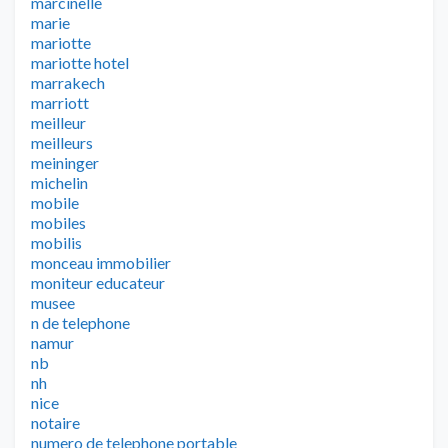
marcinelle
marie
mariotte
mariotte hotel
marrakech
marriott
meilleur
meilleurs
meininger
michelin
mobile
mobiles
mobilis
monceau immobilier
moniteur educateur
musee
n de telephone
namur
nb
nh
nice
notaire
numero de telephone portable