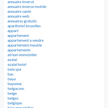
annuaire inversé
annuaire inverse mobile
annuaire santé
annuaire web
annuaires gratuits
aparthotel bruxelles
appart
appartement
appartement a vendre
appartement meuble
appartements
atrium immobilier
azalai
azalai hotel
baia spa
bas
baya
bayonne
belgacom
belge
belges
belgique
bien immobilier