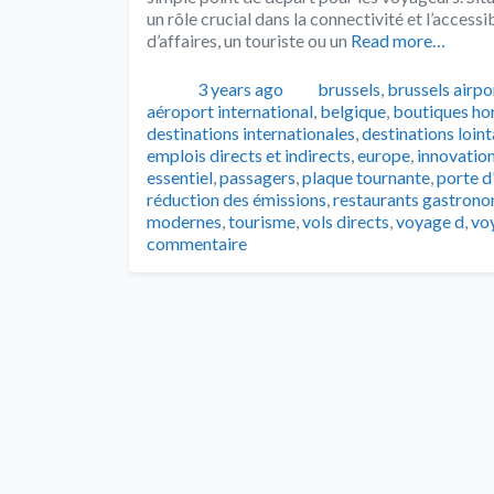
un rôle crucial dans la connectivité et l’acces
d’affaires, un touriste ou un
Read more…
Publié
Catégories
3 years ago
brussels
,
brussels airpo
aéroport international
,
belgique
,
boutiques ho
destinations internationales
,
destinations loint
emplois directs et indirects
,
europe
,
innovatio
essentiel
,
passagers
,
plaque tournante
,
porte d
réduction des émissions
,
restaurants gastron
modernes
,
tourisme
,
vols directs
,
voyage d
,
vo
commentaire