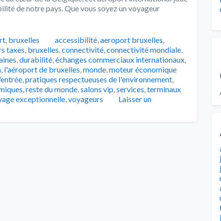
sibilité de notre pays. Que vous soyez un voyageur
Tags
rt
,
bruxelles
accessibilité
,
aeroport bruxelles
,
rs taxes
,
bruxelles
,
connectivité
,
connectivité mondiale
,
aines
,
durabilité
,
échanges commerciaux internationaux
,
n
,
l'aéroport de bruxelles
,
monde
,
moteur économique
'entrée
,
pratiques respectueuses de l'environnement
,
omiques
,
reste du monde
,
salons vip
,
services
,
terminaux
yage exceptionnelle
,
voyageurs
Laisser un