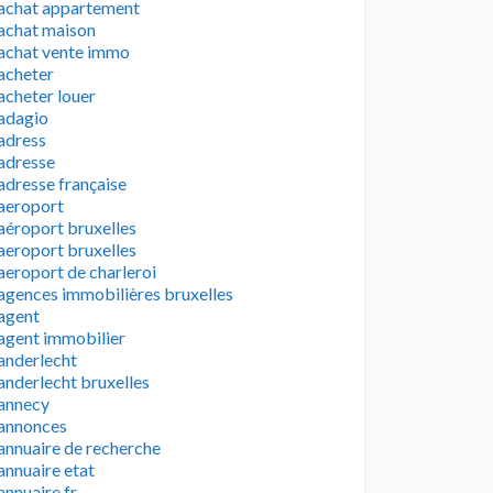
achat appartement
achat maison
achat vente immo
acheter
acheter louer
adagio
adress
adresse
adresse française
aeroport
aéroport bruxelles
aeroport bruxelles
aeroport de charleroi
agences immobilières bruxelles
agent
agent immobilier
anderlecht
anderlecht bruxelles
annecy
annonces
annuaire de recherche
annuaire etat
annuaire fr