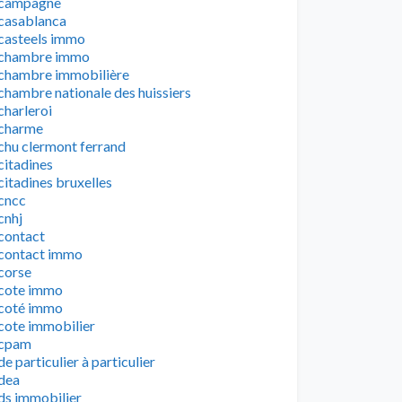
campagne
casablanca
casteels immo
chambre immo
chambre immobilière
chambre nationale des huissiers
charleroi
charme
chu clermont ferrand
citadines
citadines bruxelles
cncc
cnhj
contact
contact immo
corse
cote immo
coté immo
cote immobilier
cpam
de particulier à particulier
dea
ds immobilier