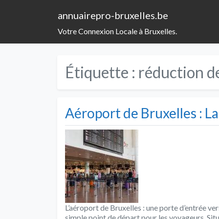
annuairepro-bruxelles.be
Votre Connexion Locale à Bruxelles.
Étiquette :
réduction d
Aéroport de Bruxelles : L
L’aéroport de Bruxelles : une porte d’entrée ve
simple point de départ pour les voyageurs. Situ