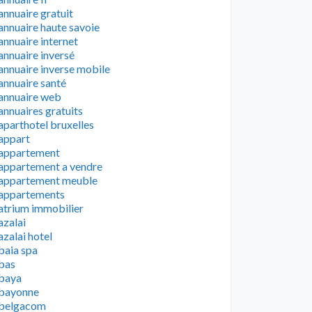
annuaire gratuit
annuaire haute savoie
annuaire internet
annuaire inversé
annuaire inverse mobile
annuaire santé
annuaire web
annuaires gratuits
aparthotel bruxelles
appart
appartement
appartement a vendre
appartement meuble
appartements
atrium immobilier
azalai
azalai hotel
baia spa
bas
baya
bayonne
belgacom