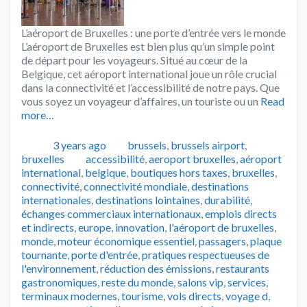
L’aéroport de Bruxelles : une porte d’entrée vers le monde
L’aéroport de Bruxelles est bien plus qu’un simple point
de départ pour les voyageurs. Situé au cœur de la
Belgique, cet aéroport international joue un rôle crucial
dans la connectivité et l’accessibilité de notre pays. Que
vous soyez un voyageur d’affaires, un touriste ou un
Read
more…
Publié
Catégories
3 years ago
brussels
,
brussels airport
,
Tags
bruxelles
accessibilité
,
aeroport bruxelles
,
aéroport
international
,
belgique
,
boutiques hors taxes
,
bruxelles
,
connectivité
,
connectivité mondiale
,
destinations
internationales
,
destinations lointaines
,
durabilité
,
échanges commerciaux internationaux
,
emplois directs
et indirects
,
europe
,
innovation
,
l'aéroport de bruxelles
,
monde
,
moteur économique essentiel
,
passagers
,
plaque
tournante
,
porte d'entrée
,
pratiques respectueuses de
l'environnement
,
réduction des émissions
,
restaurants
gastronomiques
,
reste du monde
,
salons vip
,
services
,
terminaux modernes
,
tourisme
,
vols directs
,
voyage d
,