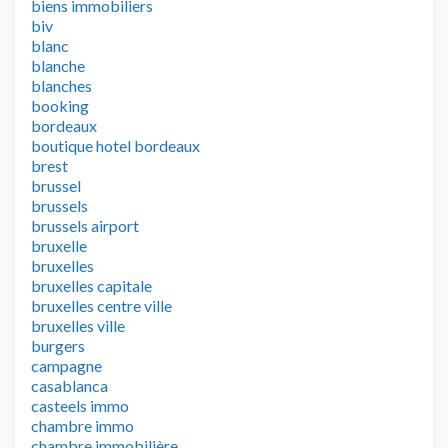
biens immobiliers
biv
blanc
blanche
blanches
booking
bordeaux
boutique hotel bordeaux
brest
brussel
brussels
brussels airport
bruxelle
bruxelles
bruxelles capitale
bruxelles centre ville
bruxelles ville
burgers
campagne
casablanca
casteels immo
chambre immo
chambre immobilière